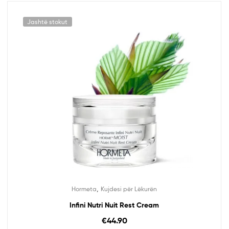
Jashtë stokut
,
Hormeta
Kujdesi për Lëkurën
Infini Nutri Nuit Rest Cream
€
44.90