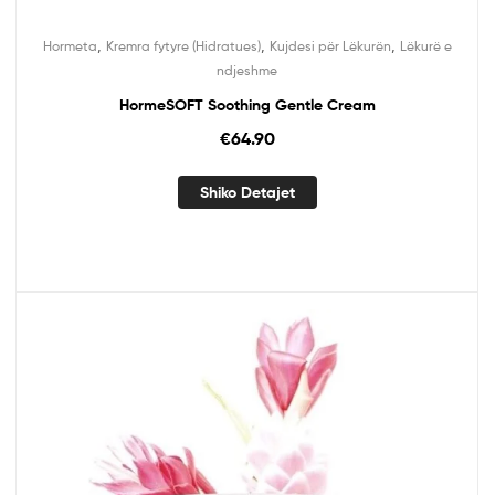
,
,
,
Hormeta
Kremra fytyre (Hidratues)
Kujdesi për Lëkurën
Lëkurë e
ndjeshme
HormeSOFT Soothing Gentle Cream
€
64.90
Shiko Detajet