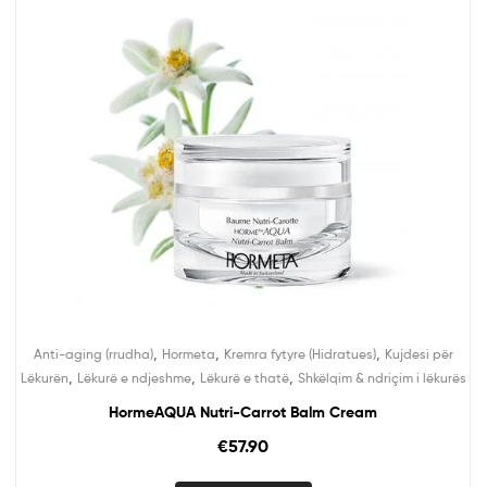
,
,
,
Anti-aging (rrudha)
Hormeta
Kremra fytyre (Hidratues)
Kujdesi për
,
,
,
Lëkurën
Lëkurë e ndjeshme
Lëkurë e thatë
Shkëlqim & ndriçim i lëkurës
HormeAQUA Nutri-Carrot Balm Cream
€
57.90