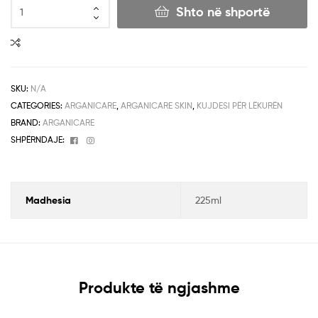
Shto në shportë
SKU:
N/A
CATEGORIES:
ARGANICARE
,
ARGANICARE SKIN
,
KUJDESI PËR LËKURËN
BRAND:
ARGANICARE
Facebook
Instagram
SHPËRNDAJE:
Madhesia
225ml
Produkte të ngjashme