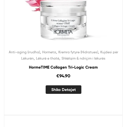
,
,
,
Anti-aging (rrudha)
Hormeta
Kremra fytyre (Hidratues)
Kujdesi për
,
,
Lëkurën
Lëkurë e thatë
Shkëlqim & ndriçim i lëkurës
HormeTIME Collagen Tri-Logic Cream
€
94.90
Shiko Detajet