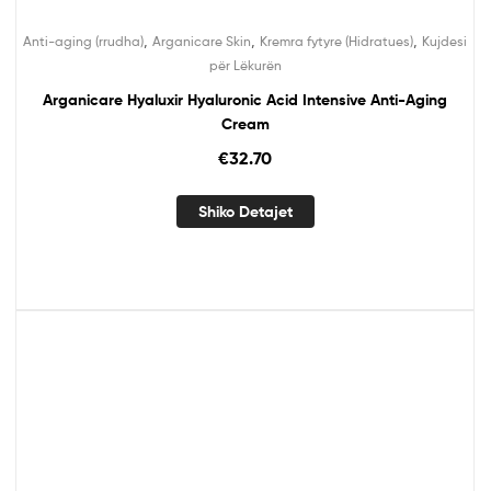
,
,
,
Anti-aging (rrudha)
Arganicare Skin
Kremra fytyre (Hidratues)
Kujdesi
për Lëkurën
Arganicare Hyaluxir Hyaluronic Acid Intensive Anti-Aging
Cream
€
32.70
Shiko Detajet