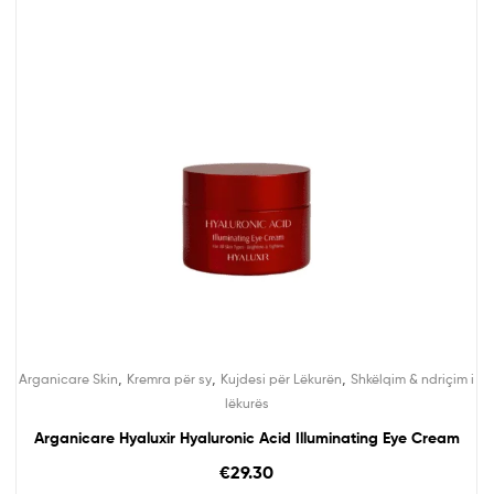
,
,
,
Arganicare Skin
Kremra për sy
Kujdesi për Lëkurën
Shkëlqim & ndriçim i
lëkurës
Arganicare Hyaluxir Hyaluronic Acid Illuminating Eye Cream
€
29.30