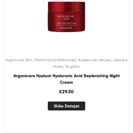
,
,
,
Arganicare Skin
Kremra fytyre (Hidratues)
Kujdesi për Lëkurën
Lëkurë e
,
thatë
Të gjitha
Arganicare Hyaluxir Hyaluronic Acid Replenishing Night
Cream
€
29.30
Shiko Detajet