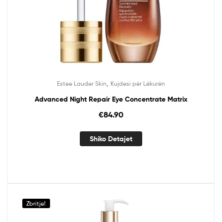
,
Estee Lauder Skin
Kujdesi për Lëkurën
Advanced Night Repair Eye Concentrate Matrix
€
84.90
Shiko Detajet
Zbritje!