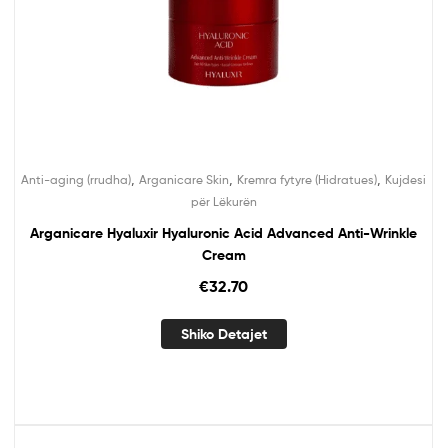
,
,
,
Anti-aging (rrudha)
Arganicare Skin
Kremra fytyre (Hidratues)
Kujdesi
për Lëkurën
Arganicare Hyaluxir Hyaluronic Acid Advanced Anti-Wrinkle
Cream
€
32.70
Shiko Detajet