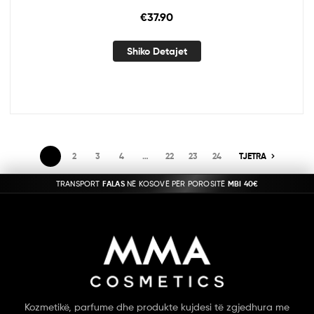
€
37.90
Shiko Detajet
1
2
3
4
…
22
23
24
TJETRA
TRANSPORT
FALAS
NË KOSOVË PËR POROSITË
MBI 40€
Kozmetikë, parfume dhe produkte kujdesi të zgjedhura me