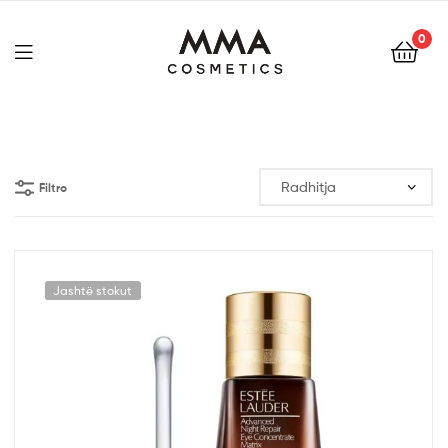
0
Filtro
Jashtë stokut