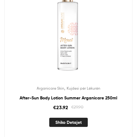
,
Arganicare Skin
Kujdesi për Lëkurën
After-Sun Body Lotion Summer Arganicare 250ml
€
23.92
€
29.90
Shiko Detajet