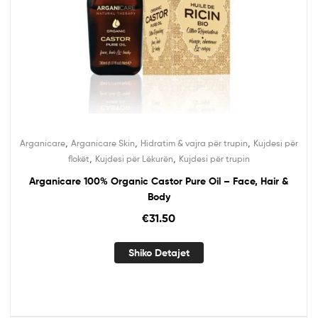
,
,
,
Arganicare
Arganicare Skin
Hidratim & vajra për trupin
Kujdesi për
,
,
flokët
Kujdesi për Lëkurën
Kujdesi për trupin
Arganicare 100% Organic Castor Pure Oil – Face, Hair &
Body
€
31.50
Shiko Detajet