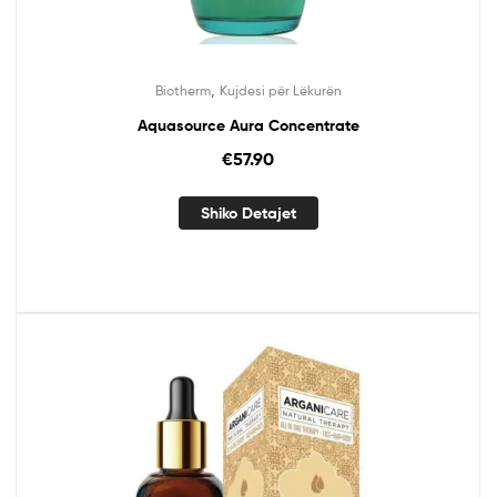
,
Biotherm
Kujdesi për Lëkurën
Aquasource Aura Concentrate
€
57.90
Shiko Detajet