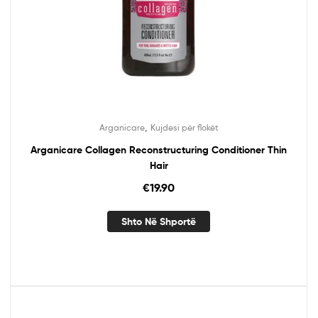
,
Arganicare
Kujdesi për flokët
Arganicare Collagen Reconstructuring Conditioner Thin
Hair
€
19.90
Shto Në Shportë