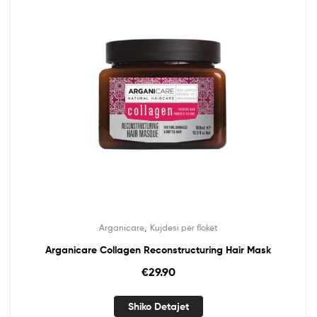
,
Arganicare
Kujdesi për flokët
Arganicare Collagen Reconstructuring Hair Mask
€
29.90
Shiko Detajet