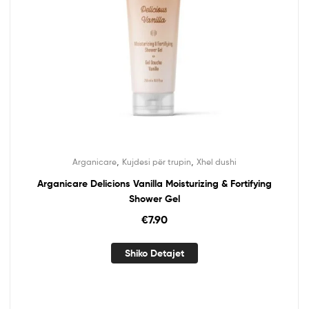
,
,
Arganicare
Kujdesi për trupin
Xhel dushi
Arganicare Delicions Vanilla Moisturizing & Fortifying
Shower Gel
€
7.90
Shiko Detajet