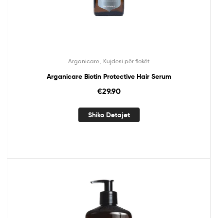
,
Arganicare
Kujdesi për flokët
Arganicare Biotin Protective Hair Serum
€
29.90
Shiko Detajet