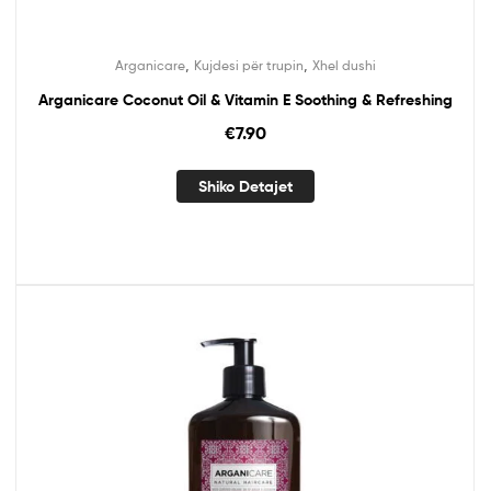
,
,
Arganicare
Kujdesi për trupin
Xhel dushi
Arganicare Coconut Oil & Vitamin E Soothing & Refreshing
€
7.90
Shiko Detajet