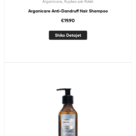
,
Arganicare
Kujdesi për flokët
Arganicare Anti-Dandruff Hair Shampoo
€
19.90
Shiko Detajet