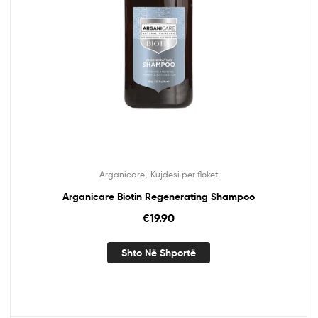
,
Arganicare
Kujdesi për flokët
Arganicare Biotin Regenerating Shampoo
€
19.90
Shto Në Shportë