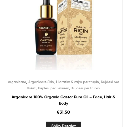
,
,
,
Arganicare
Arganicare Skin
Hidratim & vajra për trupin
Kujdesi për
,
,
flokët
Kujdesi për Lëkurën
Kujdesi për trupin
Arganicare 100% Organic Castor Pure Oil – Face, Hair &
Body
€
31.50
Shiko Detajet