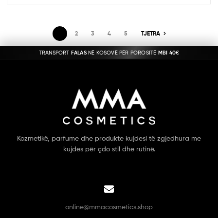
1
2
3
4
5
TJETRA
TRANSPORT
FALAS
NË KOSOVË PËR POROSITË
MBI 40€
Kozmetikë, parfume dhe produkte kujdesi të zgjedhura me
kujdes për çdo stil dhe rutinë.
online@mmacosmetics.shop