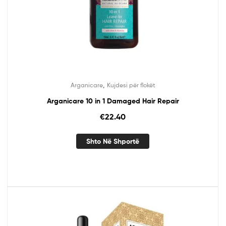
,
Arganicare
Kujdesi për flokët
Arganicare 10 in 1 Damaged Hair Repair
€
22.40
Shto Në Shportë