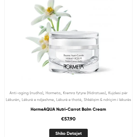
,
,
,
Anti-aging (rrudha)
Hormeta
Kremra fytyre (Hidratues)
Kujdesi për
,
,
,
Lëkurën
Lëkurë e ndjeshme
Lëkurë e thatë
Shkëlqim & ndriçim i lëkurës
HormeAQUA Nutri-Carrot Balm Cream
€
57.90
Shiko Detajet