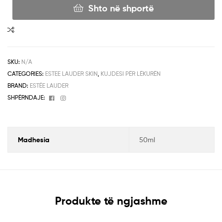
Shto në shportë
SKU:
N/A
CATEGORIES:
ESTEE LAUDER SKIN
,
KUJDESI PËR LËKURËN
BRAND:
ESTÉE LAUDER
Facebook
Instagram
SHPËRNDAJE:
Madhesia
50ml
Produkte të ngjashme