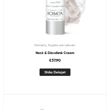
,
Hormeta
Kujdesi për Lëkurën
Neck & Décolleté Cream
€
37.90
Shiko Detajet