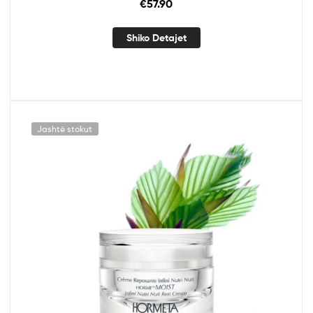
€
57.90
Shiko Detajet
Jashtë stokut