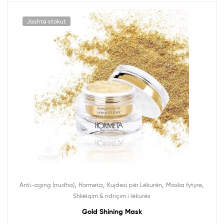
Jashtë stokut
,
,
,
,
Anti-aging (rrudha)
Hormeta
Kujdesi për Lëkurën
Maska fytyre
Shkëlqim & ndriçim i lëkurës
Gold Shining Mask