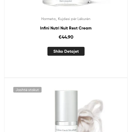
,
Hormeta
Kujdesi për Lëkurën
Infini Nutri Nuit Rest Cream
€
44.90
Shiko Detajet
Jashtë stokut