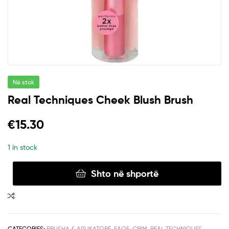
Në stok
Real Techniques Cheek Blush Brush
€
15.30
1 in stock
Shto në shportë
CATEGORIES:
BRUSHA & APLIKATORË
,
FAQE
,
GRIM
,
REAL TECHNIQUES