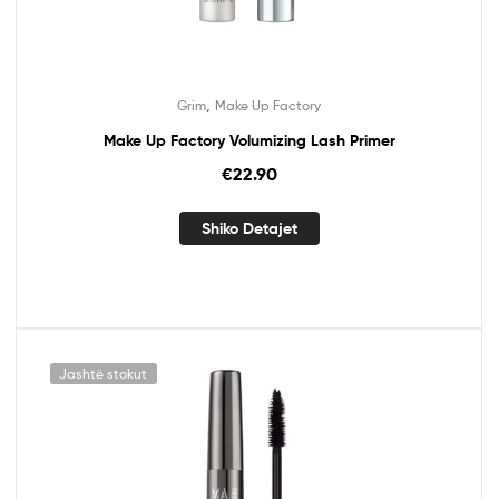
,
Grim
Make Up Factory
Make Up Factory Volumizing Lash Primer
€
22.90
Shiko Detajet
Jashtë stokut