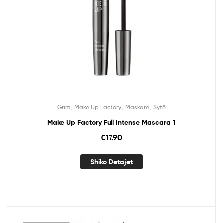
,
,
,
Grim
Make Up Factory
Maskarë
Sytë
Make Up Factory Full Intense Mascara 1
€
17.90
Shiko Detajet