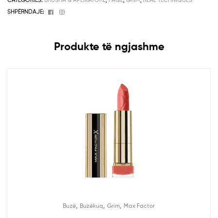
Facebook
Instagram
SHPËRNDAJE:
Produkte të ngjashme
,
,
,
Buzë
Buzëkuq
Grim
Max Factor