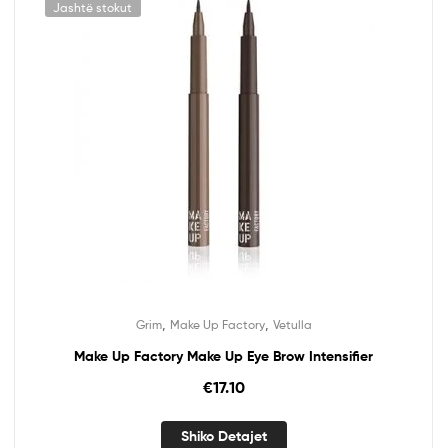
Jashtë stokut
,
,
Grim
Make Up Factory
Vetulla
Make Up Factory Make Up Eye Brow Intensifier
€
17.10
Shiko Detajet