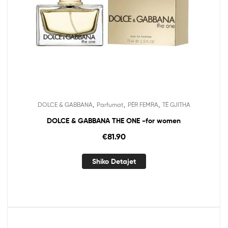
,
,
,
DOLCE & GABBANA
Parfumat
PËR FEMRA
TË GJITHA
DOLCE & GABBANA THE ONE -for women
€
81.90
Shiko Detajet