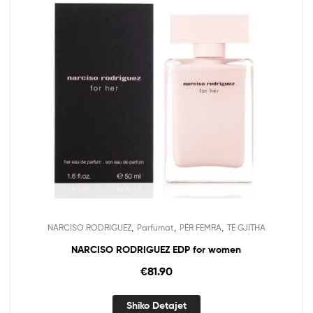
,
,
,
NARCISO RODRIGUEZ
Parfumat
PËR FEMRA
TË GJITHA
NARCISO RODRIGUEZ EDP for women
€
81.90
Shiko Detajet