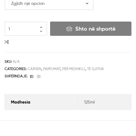
Shto në shportë
SKU:
N/A
CATEGORIES:
CARVEN
,
PARFUMAT
,
PËR MESHKUJ
,
TË GJITHA
Facebook
Instagram
SHPËRNDAJE:
Madhesia
125ml