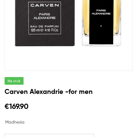
Në stok
Carven Alexandrie -for men
€
169.90
Madhesia