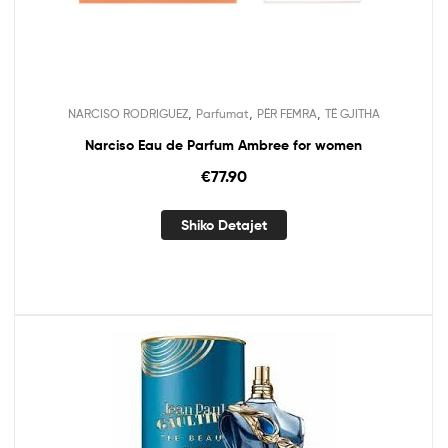
,
,
,
NARCISO RODRIGUEZ
Parfumat
PËR FEMRA
TË GJITHA
Narciso Eau de Parfum Ambree for women
€
77.90
Shiko Detajet