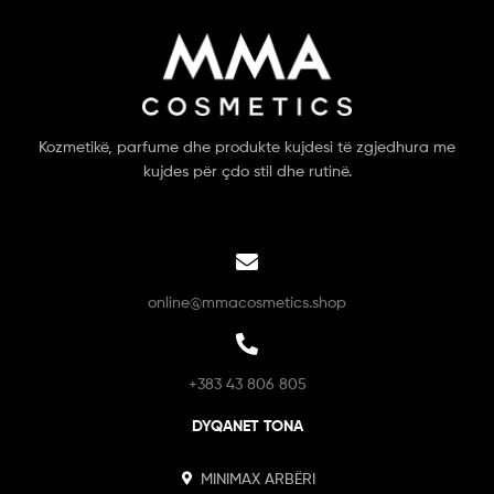
Kozmetikë, parfume dhe produkte kujdesi të zgjedhura me
kujdes për çdo stil dhe rutinë.
online@mmacosmetics.shop
+383 43 806 805
DYQANET TONA
MINIMAX ARBËRI