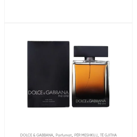
,
,
,
DOLCE & GABBANA
Parfumat
PËR MESHKUJ
TË GJITHA