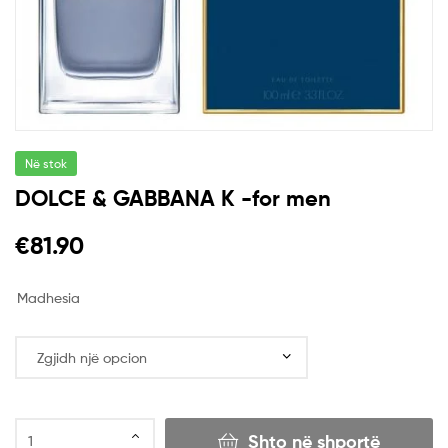
Në stok
DOLCE & GABBANA K -for men
€
81.90
Madhesia
Shto në shportë