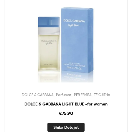
,
,
,
DOLCE & GABBANA
Parfumat
PËR FEMRA
TË GJITHA
DOLCE & GABBANA LIGHT BLUE -for women
€
75.90
Shiko Detajet