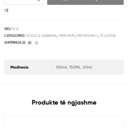
SKU:
N/A
CATEGORIES:
DOLCE & GABBANA
,
PARFUMAT
,
PËR MESHKUJ
,
TË GJITHA
Facebook
Instagram
SHPËRNDAJE:
Madhesia
100ml, 150ML, 50ml
Produkte të ngjashme