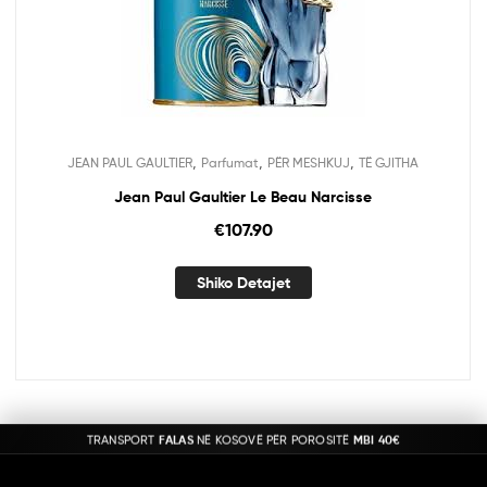
,
,
,
JEAN PAUL GAULTIER
Parfumat
PËR MESHKUJ
TË GJITHA
Jean Paul Gaultier Le Beau Narcisse
€
107.90
Shiko Detajet
TRANSPORT
FALAS
NË KOSOVË PËR POROSITË
MBI 40€