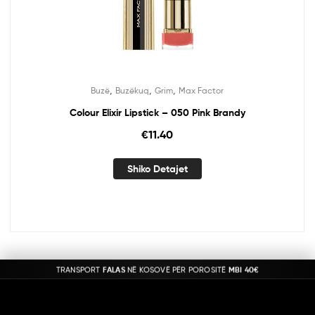
,
,
,
Buzë
Buzëkuq
Grim
Max Factor
Colour Elixir Lipstick – 050 Pink Brandy
€
11.40
Shiko Detajet
TRANSPORT
FALAS
NË KOSOVË PËR POROSITË
MBI 40€