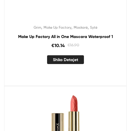
,
,
,
Grim
Make Up Factory
Maskarë
Sytë
Make Up Factory All in One Mascara Waterproof 1
€
10.14
€
16.90
Shiko Detajet