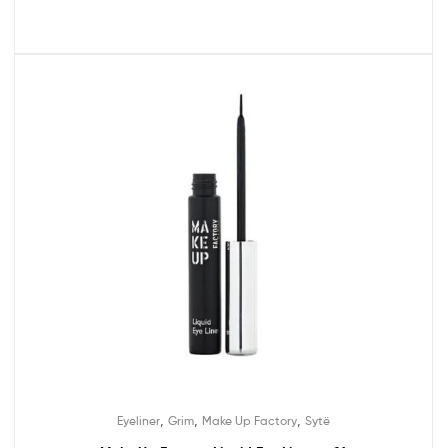
,
,
,
Eyeliner
Grim
Make Up Factory
Sytë