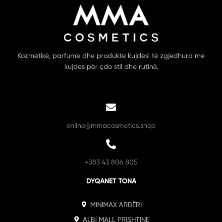
Kozmetikë, parfume dhe produkte kujdesi të zgjedhura me
kujdes për çdo stil dhe rutinë.
online@mmacosmetics.shop
+383 43 806 805
DYQANET TONA
MINIMAX ARBËRI
ALBI MALL PRISHTINE