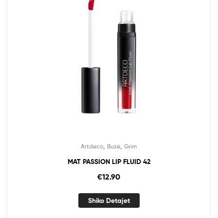
,
,
Artdeco
Buzë
Grim
MAT PASSION LIP FLUID 42
€
12.90
Shiko Detajet