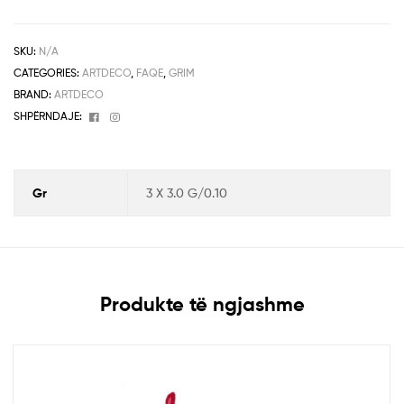
SKU:
N/A
CATEGORIES:
ARTDECO
,
FAQE
,
GRIM
BRAND:
ARTDECO
Facebook
Instagram
SHPËRNDAJE:
Gr
3 X 3.0 G/0.10
Produkte të ngjashme