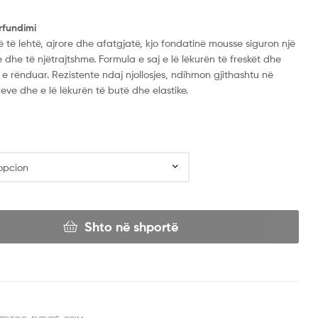
rfundimi
ë të lehtë, ajrore dhe afatgjatë, kjo fondatinë mousse siguron një
 dhe të njëtrajtshme. Formula e saj e lë lëkurën të freskët dhe
e rënduar. Rezistente ndaj njollosjes, ndihmon gjithashtu në
reve dhe e lë lëkurën të butë dhe elastike.
Shto në shportë