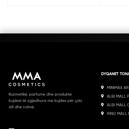
DYQANET TON
MINIMAX AR
Kozmetikë, parfume dhe produkte
ALBI MALL 
kujdesi të zgjedhura me kujdes për çdo
ALBI MALL 
stil dhe rutinë.
RING MALL 