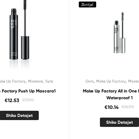
Zbritje!
,
,
,
,
ke Up Factory
Maskarë
Sytë
Grim
Make Up Factory
Maska
 Factory Push Up Mascara1
Make Up Factory All in One
Waterproof 1
€
12.53
€
17.90
€
10.14
€
16.90
Shiko Detajet
Shiko Detajet