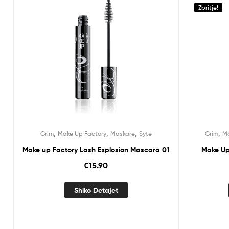
Zbritje!
,
,
,
,
Grim
Make Up Factory
Maskarë
Sytë
Grim
Ma
Make up Factory Lash Explosion Mascara 01
Make Up
€
15.90
Shiko Detajet