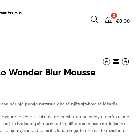
për trupin
0
€
0.00
co Wonder Blur Mousse
€
€
16.90
8.50
sse për një pamje natyrale dhe të njëtrajtshme të lëkurës.
teksturë të lehtë si shkumë që përshtatet në mënyrë perfekte me
s suaj. E dizajnuar për nuanca të çelëta deri mesatare, krijon një
e, të njëtrajtshme dhe mat. Qëndron gjatë dhe është rezistente
.