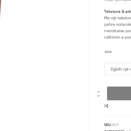
Tekstura & pë
Me një tekstur
çehre natyrale
rrezatuese pa 
rafinimin e po
size
SKU:
N/A