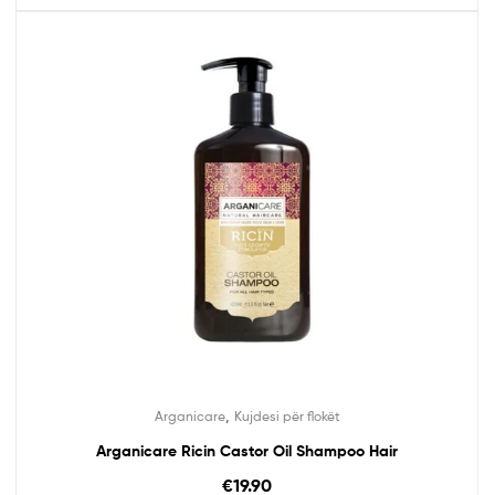
,
Arganicare
Kujdesi për flokët
Arganicare Ricin Castor Oil Shampoo Hair
€
19.90