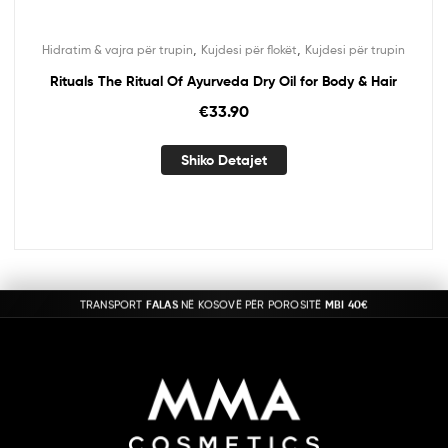
,
,
Hidratim & vajra për trupin
Kujdesi për flokët
Kujdesi për trupin
Rituals The Ritual Of Ayurveda Dry Oil for Body & Hair
€
33.90
Shiko Detajet
TRANSPORT
FALAS
NË KOSOVË PËR POROSITË
MBI 40€