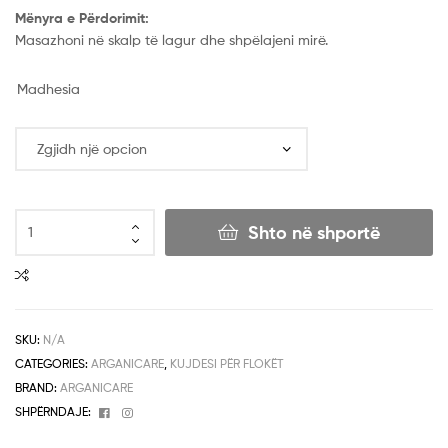
Mënyra e Përdorimit:
Masazhoni në skalp të lagur dhe shpëlajeni mirë.
Madhesia
Shto në shportë
SKU:
N/A
CATEGORIES:
ARGANICARE
,
KUJDESI PËR FLOKËT
BRAND:
ARGANICARE
Facebook
Instagram
SHPËRNDAJE: