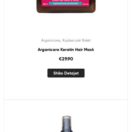
,
Arganicare
Kujdesi për flokët
Arganicare Keratin Hair Mask
€
29.90
Shiko Detajet