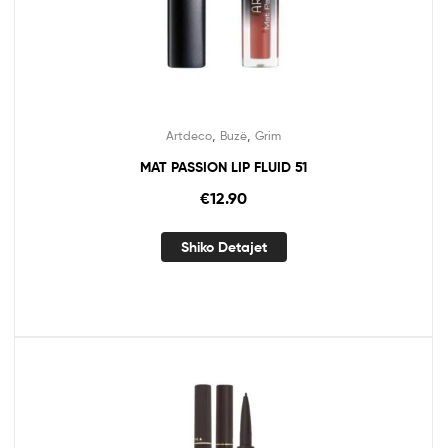
,
,
Artdeco
Buzë
Grim
MAT PASSION LIP FLUID 51
€
12.90
Shiko Detajet