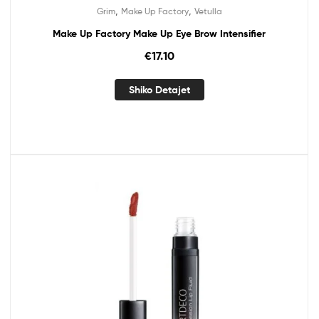
,
,
Grim
Make Up Factory
Vetulla
Make Up Factory Make Up Eye Brow Intensifier
€
17.10
Shiko Detajet