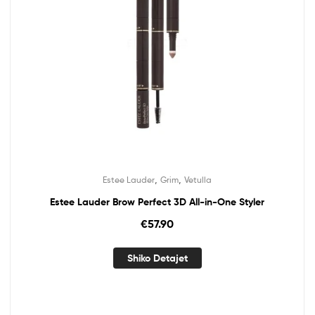
,
,
Estee Lauder
Grim
Vetulla
Estee Lauder Brow Perfect 3D All-in-One Styler
€
57.90
Shiko Detajet