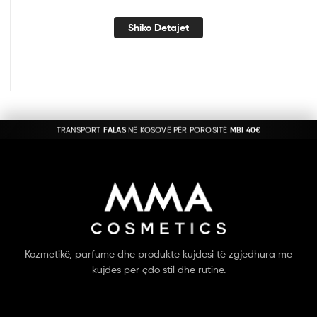
Shiko Detajet
TRANSPORT
FALAS
NË KOSOVË PËR POROSITË
MBI 40€
Kozmetikë, parfume dhe produkte kujdesi të zgjedhura me
kujdes për çdo stil dhe rutinë.