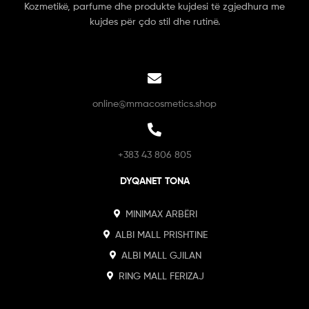
Kozmetikë, parfume dhe produkte kujdesi të zgjedhura me
kujdes për çdo stil dhe rutinë.
online@mmacosmetics.shop
+383 43 806 805
DYQANET TONA
MINIMAX ARBËRI
ALBI MALL PRISHTINE
ALBI MALL GJILAN
RING MALL FERIZAJ