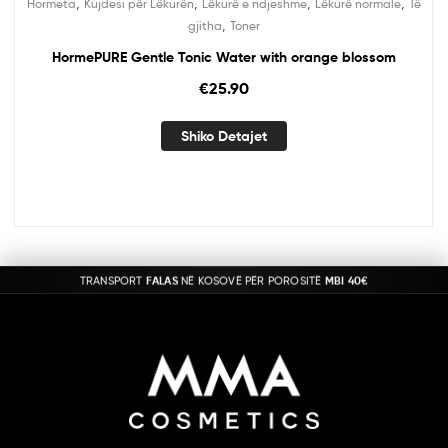
,
,
,
,
Hormeta
Kujdesi për Lëkurën
Lëkurë e ndjeshme
Lëkurë normale
Të
,
gjitha
Toner
HormePURE Gentle Tonic Water with orange blossom
€
25.90
Shiko Detajet
TRANSPORT
FALAS
NË KOSOVË PËR POROSITË
MBI 40€