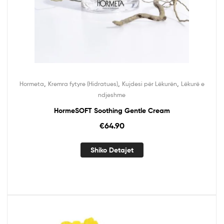
,
,
,
Hormeta
Kremra fytyre (Hidratues)
Kujdesi për Lëkurën
Lëkurë e
ndjeshme
HormeSOFT Soothing Gentle Cream
€
64.90
Shiko Detajet