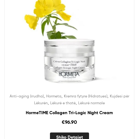
,
,
,
Anti-aging (rrudha)
Hormeta
Kremra fytyre (Hidratues)
Kujdesi për
,
,
Lëkurën
Lëkurë e thatë
Lëkurë normale
HormeTIME Collagen Tri-Logic Night Cream
€
96.90
Shiko Detajet