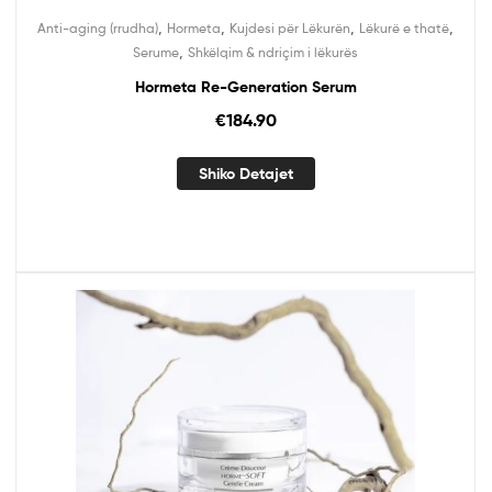
,
,
,
,
Anti-aging (rrudha)
Hormeta
Kujdesi për Lëkurën
Lëkurë e thatë
,
Serume
Shkëlqim & ndriçim i lëkurës
Hormeta Re-Generation Serum
€
184.90
Shiko Detajet