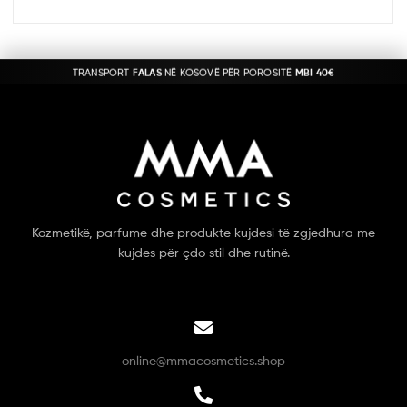
TRANSPORT
FALAS
NË KOSOVË PËR POROSITË
MBI 40€
Kozmetikë, parfume dhe produkte kujdesi të zgjedhura me
kujdes për çdo stil dhe rutinë.
online@mmacosmetics.shop