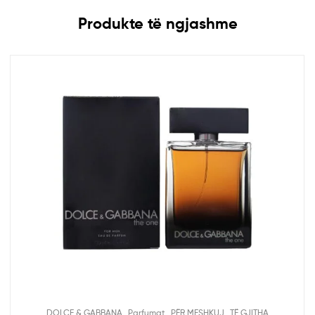
Produkte të ngjashme
,
,
,
DOLCE & GABBANA
Parfumat
PËR MESHKUJ
TË GJITHA