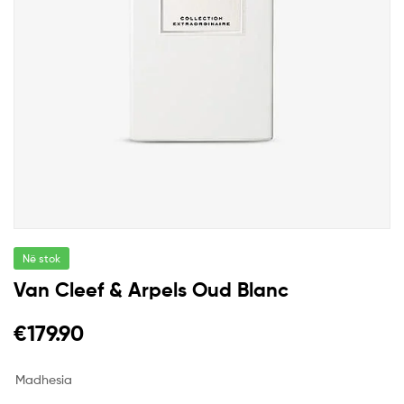
Në stok
Van Cleef & Arpels Oud Blanc
€
179.90
Madhesia