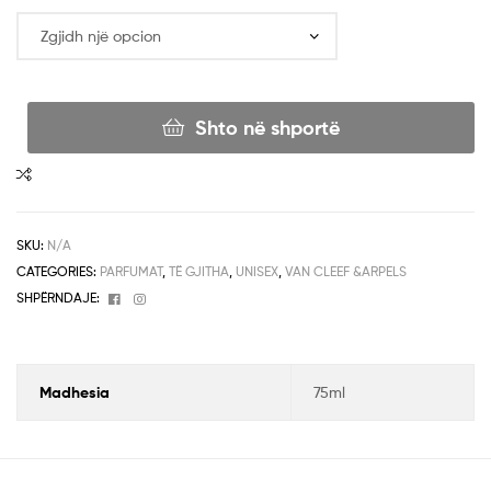
Shto në shportë
SKU:
N/A
CATEGORIES:
PARFUMAT
,
TË GJITHA
,
UNISEX
,
VAN CLEEF &ARPELS
Facebook
Instagram
SHPËRNDAJE:
Madhesia
75ml