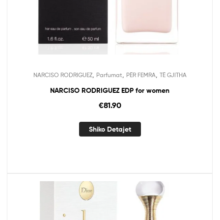
,
,
,
NARCISO RODRIGUEZ
Parfumat
PËR FEMRA
TË GJITHA
NARCISO RODRIGUEZ EDP for women
€
81.90
Shiko Detajet