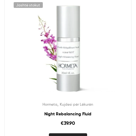
Jashtë stokut
,
Hormeta
Kujdesi për Lëkurën
Night Rebalancing Fluid
€
39.90