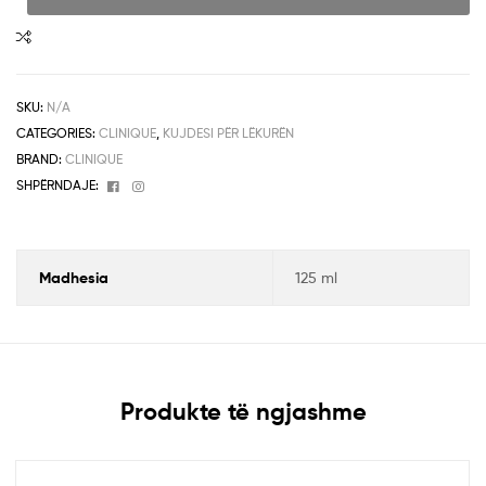
SKU:
N/A
CATEGORIES:
CLINIQUE
,
KUJDESI PËR LËKURËN
BRAND:
CLINIQUE
Facebook
Instagram
SHPËRNDAJE:
Madhesia
125 ml
Produkte të ngjashme