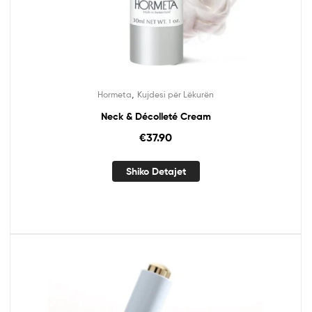
,
Hormeta
Kujdesi për Lëkurën
Neck & Décolleté Cream
€
37.90
Shiko Detajet