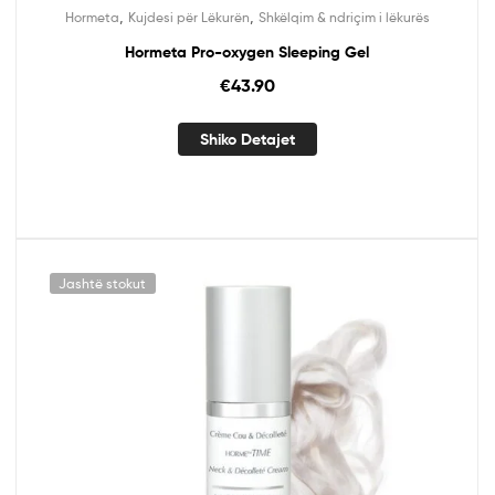
,
,
Hormeta
Kujdesi për Lëkurën
Shkëlqim & ndriçim i lëkurës
Hormeta Pro-oxygen Sleeping Gel
€
43.90
Shiko Detajet
Jashtë stokut