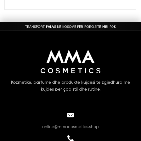
TRANSPORT
FALAS
NË KOSOVË PËR POROSITË
MBI 40€
Kozmetikë, parfume dhe produkte kujdesi të zgjedhura me
kujdes për çdo stil dhe rutinë.
online@mmacosmetics.shop