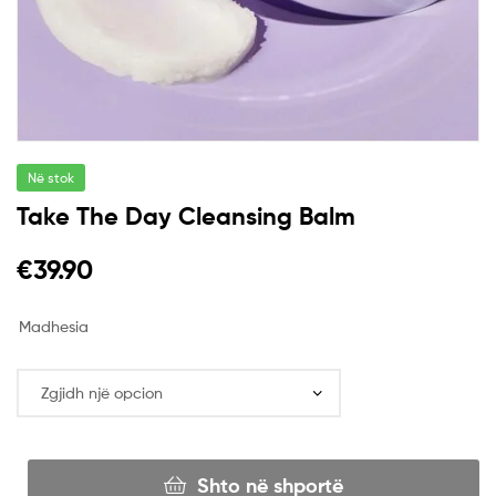
Në stok
Take The Day Cleansing Balm
€
39.90
Madhesia
Shto në shportë