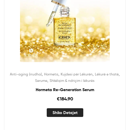
,
,
,
,
Anti-aging (rrudha)
Hormeta
Kujdesi për Lëkurën
Lëkurë e thatë
,
Serume
Shkëlqim & ndriçim i lëkurës
Hormeta Re-Generation Serum
€
184.90
Shiko Detajet