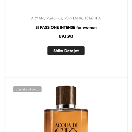
,
,
,
ARMANI
Parfumat
PËR FEMRA
TË GJITHA
SI PASSIONE INTENSE for women
€
93.90
Shiko Detajet
Jashtë stokut