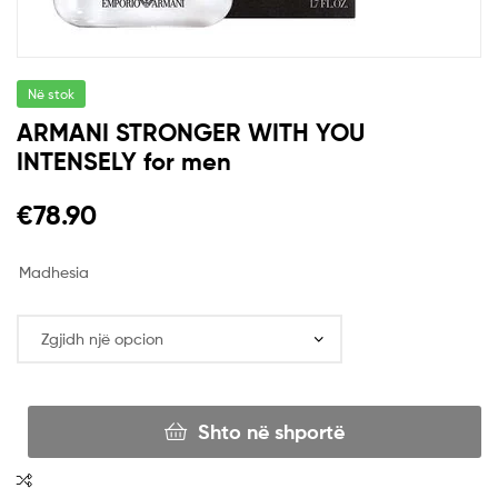
Në stok
ARMANI STRONGER WITH YOU
INTENSELY for men
€
78.90
Madhesia
Shto në shportë