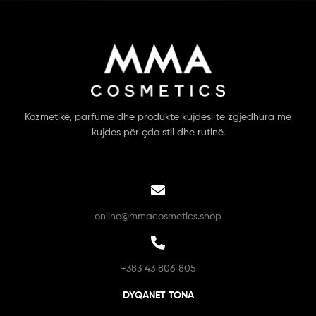
Kozmetikë, parfume dhe produkte kujdesi të zgjedhura me
kujdes për çdo stil dhe rutinë.
online@mmacosmetics.shop
+383 43 806 805
DYQANET TONA