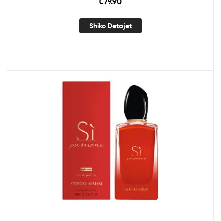
€
79.90
Shiko Detajet