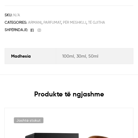
SKU:
N/A
CATEGORIES:
ARMANI
,
PARFUMAT
,
PËR MESHKUJ
,
TË GJITHA
Facebook
Instagram
SHPËRNDAJE:
Madhesia
100ml, 30ml, 50ml
Produkte të ngjashme
Jashtë stokut