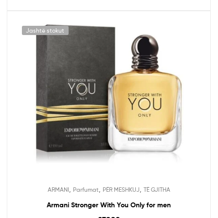
Jashtë stokut
,
,
,
ARMANI
Parfumat
PËR MESHKUJ
TË GJITHA
Armani Stronger With You Only for men