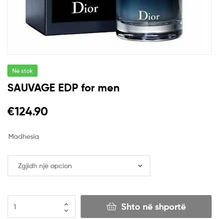
Në stok
SAUVAGE EDP for men
€
124.90
Madhesia
Shto në shportë