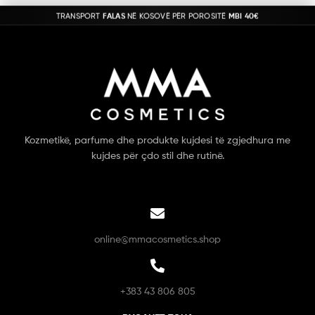
TRANSPORT
FALAS
NË KOSOVË PËR POROSITË
MBI 40€
Kozmetikë, parfume dhe produkte kujdesi të zgjedhura me
kujdes për çdo stil dhe rutinë.
online@mmacosmetics.shop
+383 43 806 805