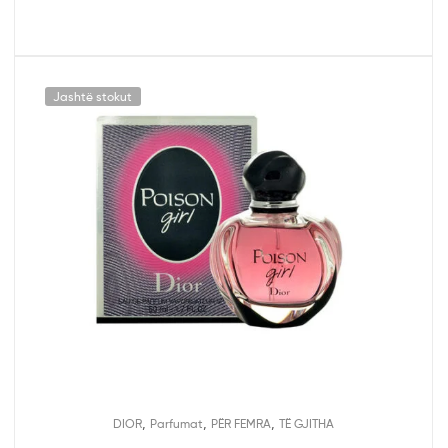
Jashtë stokut
,
,
,
DIOR
Parfumat
PËR FEMRA
TË GJITHA