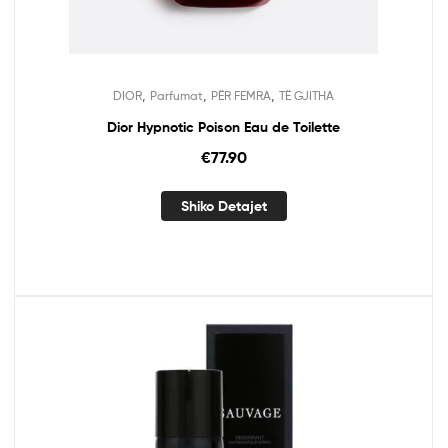
,
,
,
DIOR
Parfumat
PËR FEMRA
TË GJITHA
Dior Hypnotic Poison Eau de Toilette
€
77.90
Shiko Detajet