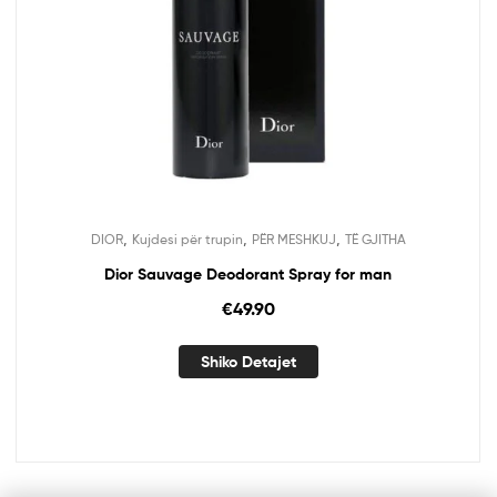
,
,
,
DIOR
Kujdesi për trupin
PËR MESHKUJ
TË GJITHA
Dior Sauvage Deodorant Spray for man
€
49.90
Shiko Detajet