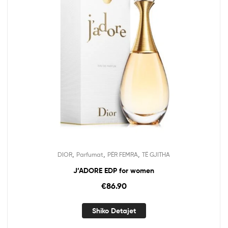
,
,
,
DIOR
Parfumat
PËR FEMRA
TË GJITHA
J’ADORE EDP for women
€
86.90
Shiko Detajet