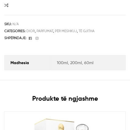
SKU:
N/A
CATEGORIES:
DIOR
,
PARFUMAT
,
PËR MESHKUJ
,
TË GJITHA
Facebook
Instagram
SHPËRNDAJE:
Madhesia
100ml, 200ml, 60ml
Produkte të ngjashme