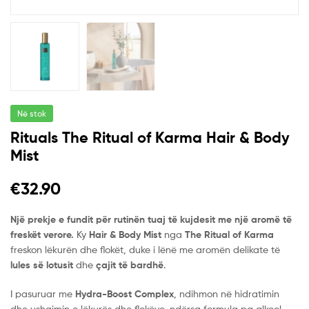
Në stok
Rituals The Ritual of Karma Hair & Body
Mist
€
32.90
Një prekje e fundit për rutinën tuaj të kujdesit me një aromë të
freskët verore.
Ky
Hair & Body Mist
nga
The Ritual of Karma
freskon lëkurën dhe flokët, duke i lënë me aromën delikate të
lules së lotusit
dhe
çajit të bardhë
.
I pasuruar me
Hydra-Boost Complex
, ndihmon në hidratimin
dhe ushqimin e lëkurës dhe flokëve, ndërsa formula pa alkool