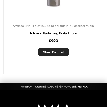
,
,
Artdeco Skin
Hidratim & vajra për trupin
Kujdesi për trupin
Artdeco Hydrating Body Lotion
€
9.90
Shiko Detajet
TRANSPORT
FALAS
NË KOSOVË PËR POROSITË
MBI 40€