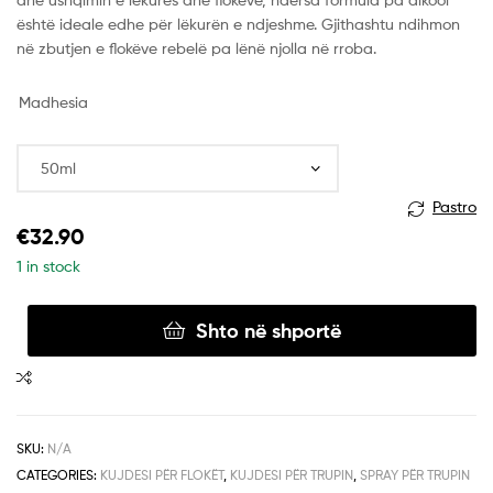
është ideale edhe për lëkurën e ndjeshme. Gjithashtu ndihmon
në zbutjen e flokëve rebelë pa lënë njolla në rroba.
Madhesia
Pastro
€
32.90
1 in stock
Shto në shportë
SKU:
N/A
CATEGORIES:
KUJDESI PËR FLOKËT
,
KUJDESI PËR TRUPIN
,
SPRAY PËR TRUPIN