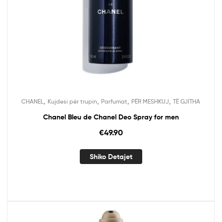
,
,
,
,
CHANEL
Kujdesi për trupin
Parfumat
PËR MESHKUJ
TË GJITHA
Chanel Bleu de Chanel Deo Spray for men
€
49.90
Shiko Detajet