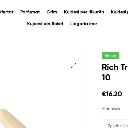
fertat
Parfumat
Grim
Kujdesi për lëkurën
Kujdesi 
Kujdesi për flokët
Llogaria ime
Në stok
Rich T
10
🔍
€
16.20
Madhesia