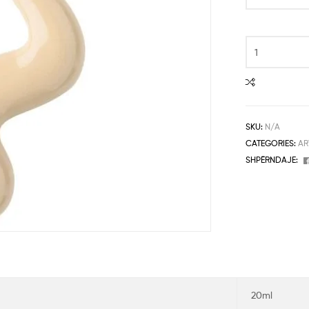
SKU:
N/A
CATEGORIES:
AR
SHPËRNDAJE:
20ml