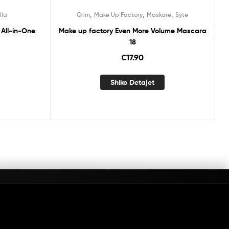
,
,
,
lla
Grim
Make Up Factory
Maskarë
Sytë
 All-in-One
Make up factory Even More Volume Mascara
18
€
17.90
Shiko Detajet