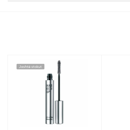
Jashtë stokut