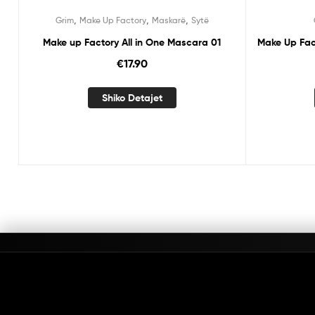
,
,
,
Grim
Make Up Factory
Maskarë
Sytë
Make up Factory All in One Mascara 01
Make Up Fac
€
17.90
Shiko Detajet