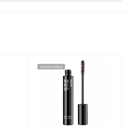
Jashtë stokut