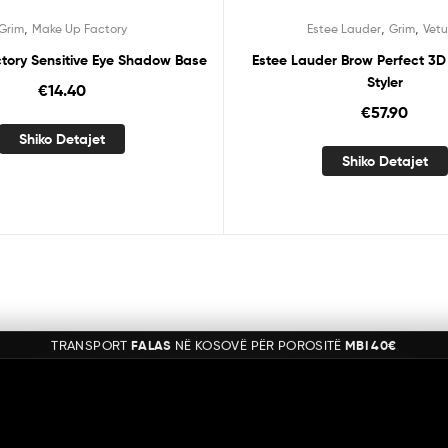
,
,
,
Grim
Make Up Factory
Estee Lauder
Grim
Vetu
tory Sensitive Eye Shadow Base
Estee Lauder Brow Perfect 3D
Styler
€
14.40
€
57.90
Shiko Detajet
Shiko Detajet
TRANSPORT
FALAS
NË KOSOVË PËR POROSITË
MBI 40€