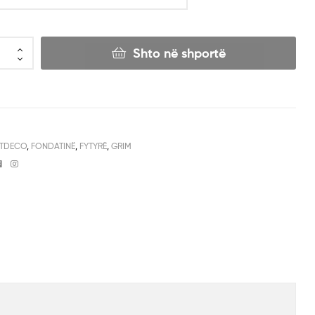
Shto në shportë
TDECO
,
FONDATINË
,
FYTYRË
,
GRIM
Facebook
Instagram