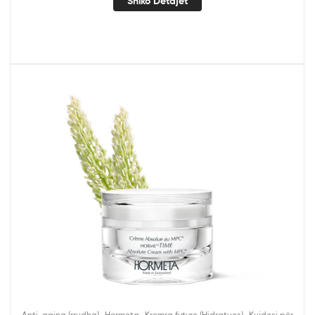
Shiko Detajet
,
,
,
Anti-aging (rrudha)
Hormeta
Kremra fytyre (Hidratues)
Kujdesi për