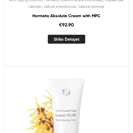
,
,
Lëkurën
Lëkurë e kombinuar
Lëkurë normale
Hormeta Absolute Cream with MPC
€
92.90
Shiko Detajet