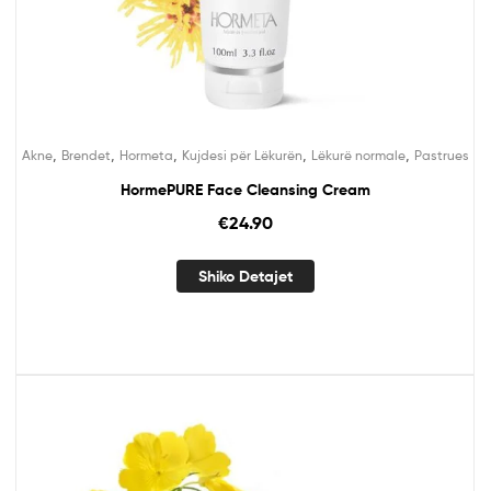
,
,
,
,
,
Akne
Brendet
Hormeta
Kujdesi për Lëkurën
Lëkurë normale
Pastrues
HormePURE Face Cleansing Cream
€
24.90
Shiko Detajet