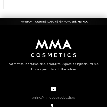
TRANSPORT
FALAS
NË KOSOVË PËR POROSITË
MBI 40€
Kozmetikë, parfume dhe produkte kujdesi të zgjedhura me
kujdes për çdo stil dhe rutinë.
online@mmacosmetics.shop