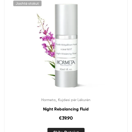
Jashtë stokut
,
Hormeta
Kujdesi për Lëkurën
Night Rebalancing Fluid
€
39.90