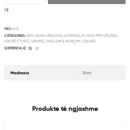
SKU:
N/A
CATEGORIES:
ANTI-AGING (RRUDHA)
,
HORMETA
,
KUJDESI PËR LËKURËN
,
LËKURË E THATË
,
SERUME
,
SHKËLQIM & NDRIÇIM I LËKURËS
Facebook
Instagram
SHPËRNDAJE:
Madhesia
30ml
Produkte të ngjashme