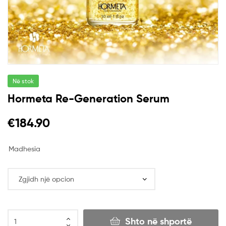
Në stok
Hormeta Re-Generation Serum
€
184.90
Madhesia
Shto në shportë