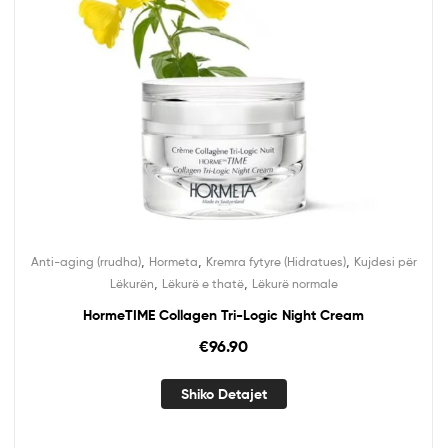
,
,
,
Anti-aging (rrudha)
Hormeta
Kremra fytyre (Hidratues)
Kujdesi për
,
,
Lëkurën
Lëkurë e thatë
Lëkurë normale
HormeTIME Collagen Tri-Logic Night Cream
€
96.90
Shiko Detajet