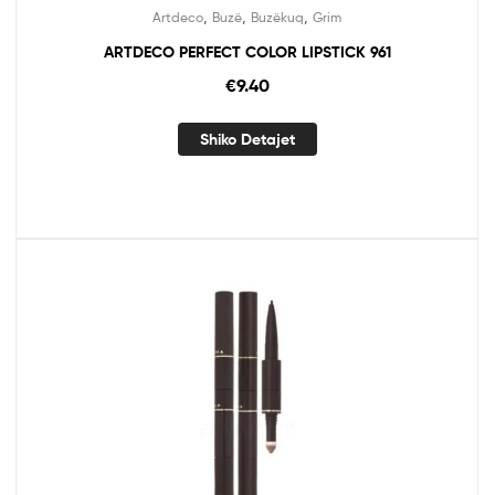
,
,
,
Artdeco
Buzë
Buzëkuq
Grim
ARTDECO PERFECT COLOR LIPSTICK 961
€
9.40
Shiko Detajet