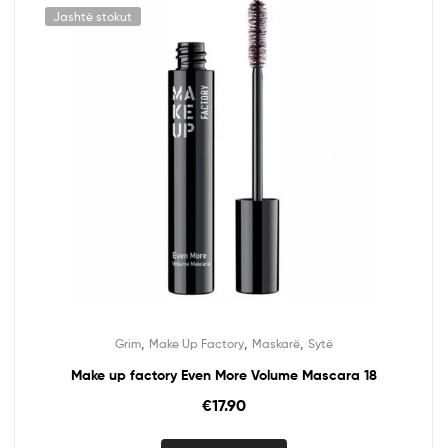
Jashtë stokut
,
,
,
Grim
Make Up Factory
Maskarë
Sytë
Make up factory Even More Volume Mascara 18
€
17.90