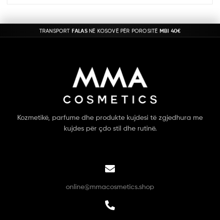
TRANSPORT
FALAS
NË KOSOVË PËR POROSITË
MBI 40€
Kozmetikë, parfume dhe produkte kujdesi të zgjedhura me
kujdes për çdo stil dhe rutinë.
online@mmacosmetics.shop