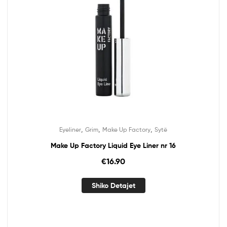
,
,
,
Eyeliner
Grim
Make Up Factory
Sytë
Make Up Factory Liquid Eye Liner nr 16
€
16.90
Shiko Detajet