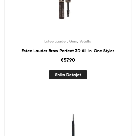
,
,
Estee Lauder
Grim
Vetulla
Estee Lauder Brow Perfect 3D All-in-One Styler
€
57.90
Shiko Detajet