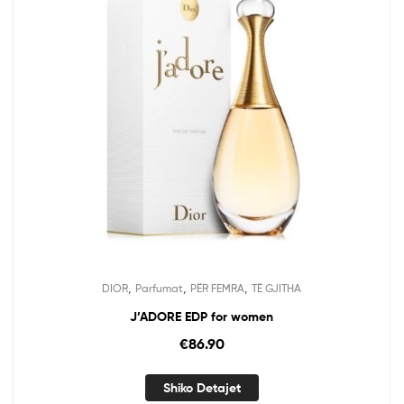
,
,
,
DIOR
Parfumat
PËR FEMRA
TË GJITHA
J’ADORE EDP for women
€
86.90
Shiko Detajet