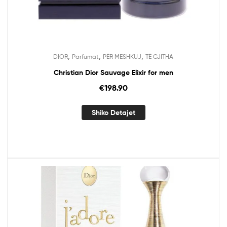
,
,
,
DIOR
Parfumat
PËR MESHKUJ
TË GJITHA
Christian Dior Sauvage Elixir for men
€
198.90
Shiko Detajet