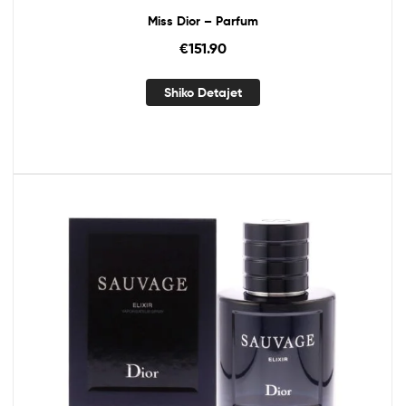
Miss Dior – Parfum
€
151.90
Shiko Detajet