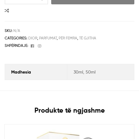
SKU:
N/A
CATEGORIES:
DIOR
,
PARFUMAT
,
PËR FEMRA
,
TË GJITHA
Facebook
Instagram
SHPËRNDAJE:
Madhesia
30ml, 50ml
Produkte të ngjashme