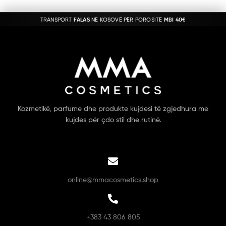
TRANSPORT
FALAS
NË KOSOVË PËR POROSITË
MBI 40€
Kozmetikë, parfume dhe produkte kujdesi të zgjedhura me
kujdes për çdo stil dhe rutinë.
online@mmacosmetics.shop
+383 43 806 805