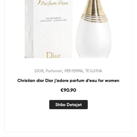
,
,
,
DIOR
Parfumat
PËR FEMRA
TË GJITHA
Christian dior Dior j’adore parfum d’eau for women
€
90.90
Shiko Detajet