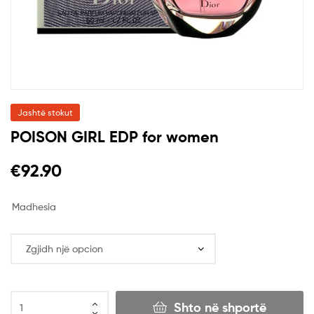
Jashtë stokut
POISON GIRL EDP for women
€
92.90
Madhesia
Shto në shportë