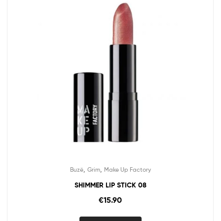
,
,
Buzë
Grim
Make Up Factory
SHIMMER LIP STICK 08
€
15.90