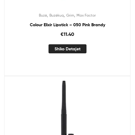
,
,
,
Buzë
Buzëkuq
Grim
Max Factor
Colour Elixir Lipstick – 050 Pink Brandy
€
11.40
Shiko Detajet