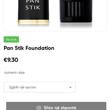
Në stok
Pan Stik Foundation
€
9.30
numeric-size
Shto në shportë