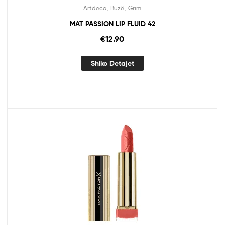
,
,
Artdeco
Buzë
Grim
MAT PASSION LIP FLUID 42
€
12.90
Shiko Detajet