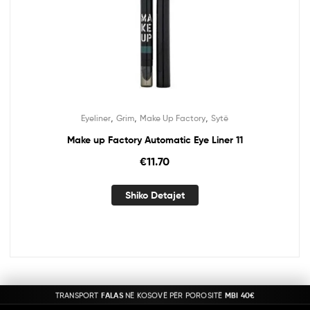
,
,
,
Eyeliner
Grim
Make Up Factory
Sytë
Make up Factory Automatic Eye Liner 11
€
11.70
Shiko Detajet
TRANSPORT
FALAS
NË KOSOVË PËR POROSITË
MBI 40€