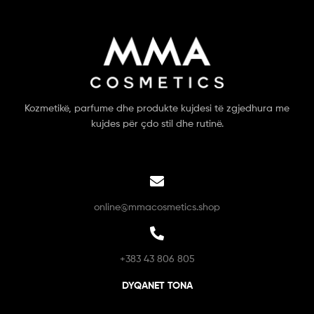
Kozmetikë, parfume dhe produkte kujdesi të zgjedhura me
kujdes për çdo stil dhe rutinë.
online@mmacosmetics.shop
+383 43 806 805
DYQANET TONA