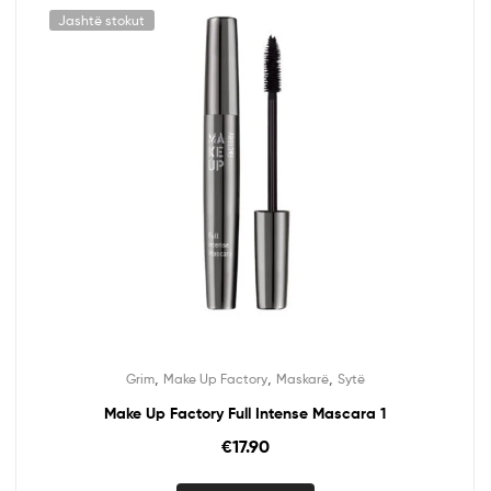
Jashtë stokut
,
,
,
Grim
Make Up Factory
Maskarë
Sytë
Make Up Factory Full Intense Mascara 1
€
17.90