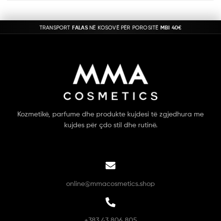
TRANSPORT
FALAS
NË KOSOVË PËR POROSITË
MBI 40€
Kozmetikë, parfume dhe produkte kujdesi të zgjedhura me
kujdes për çdo stil dhe rutinë.
online@mmacosmetics.shop
+383 43 806 805