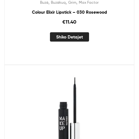
,
,
,
Buzë
Buzëkuq
Grim
Max Factor
Colour Elixir Lipstick – 030 Rosewood
€
11.40
Shiko Detajet