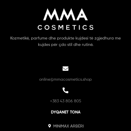
Kozmetikë, parfume dhe produkte kujdesi të zgjedhura me
kujdes për çdo stil dhe rutinë.
online@mmacosmetics.shop
+383 43 806 805
DYQANET TONA
MINIMAX ARBËRI