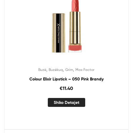
,
,
,
Buzë
Buzëkuq
Grim
Max Factor
Colour Elixir Lipstick – 050 Pink Brandy
€
11.40
Shiko Detajet