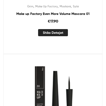
,
,
,
Grim
Make Up Factory
Maskarë
Sytë
Make up Factory Even More Volume Mascara 01
€
17.90
Shiko Detajet