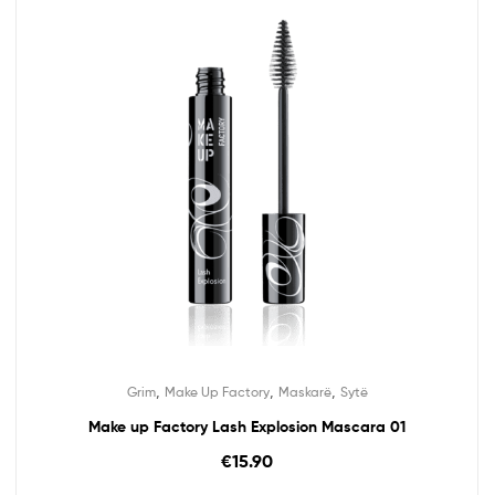
,
,
,
Grim
Make Up Factory
Maskarë
Sytë
Make up Factory Lash Explosion Mascara 01
€
15.90