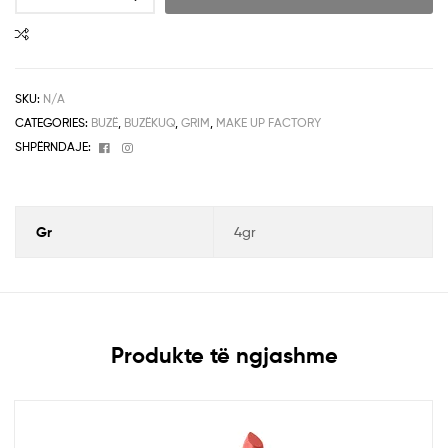
SKU:
N/A
CATEGORIES:
BUZË
,
BUZËKUQ
,
GRIM
,
MAKE UP FACTORY
Facebook
Instagram
SHPËRNDAJE:
Gr
4gr
Produkte të ngjashme