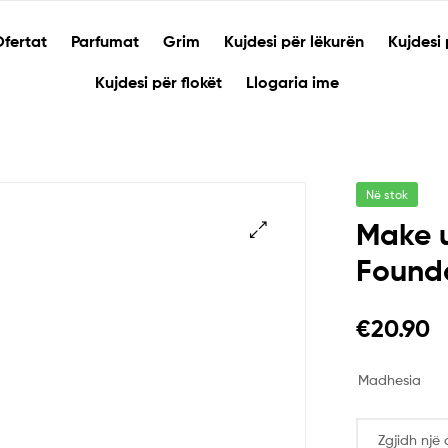
fertat
Parfumat
Grim
Kujdesi për lëkurën
Kujdesi 
Kujdesi për flokët
Llogaria ime
Në stok
Make u
Founda
🔍
€
20.90
Madhesia