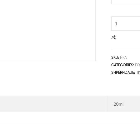
SKU:
N/A
CATEGORIES:
FO
SHPËRNDAJE:
20ml