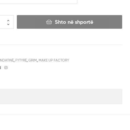
Shto në shportë
NDATINË
,
FYTYRË
,
GRIM
,
MAKE UP FACTORY
Facebook
Instagram