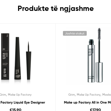
Produkte të ngjashme
Jashtë stokut
,
,
,
Grim
Make Up Factory
Grim
Make Up Factory
Maska
Factory Liquid Eye Designer
Make up Factory All in One 
€
15.90
€
17.90