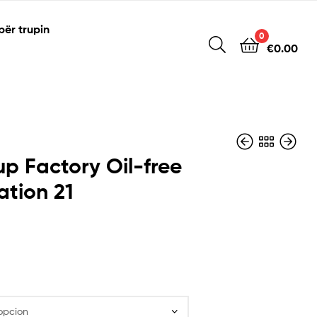
për trupin
0
€
0.00
p Factory Oil-free
tion 21
€
€
20.90
20.90