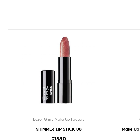
,
,
Buzë
Grim
Make Up Factory
SHIMMER LIP STICK 08
Make Up 
€
15.90