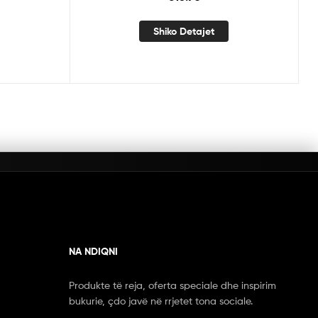
Shiko Detajet
NA NDIQNI
Produkte të reja, oferta speciale dhe inspirim
bukurie, çdo javë në rrjetet tona sociale.