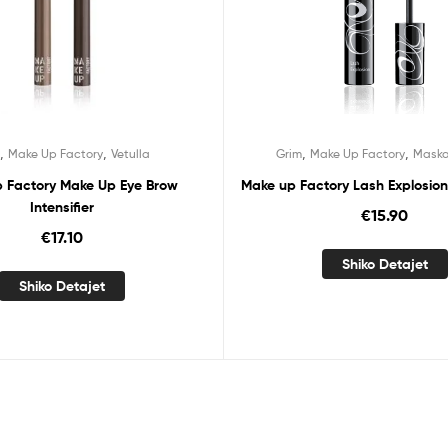
,
,
,
,
m
Make Up Factory
Vetulla
Grim
Make Up Factory
Maska
 Factory Make Up Eye Brow
Make up Factory Lash Explosio
Intensifier
€
15.90
€
17.10
Shiko Detajet
Shiko Detajet