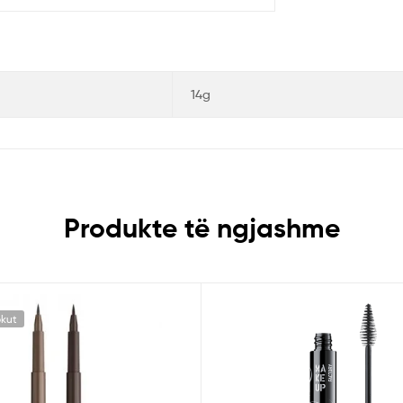
14g
Produkte të ngjashme
okut