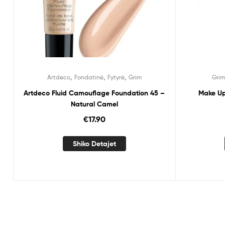
,
,
,
Artdeco
Fondatinë
Fytyrë
Grim
Gri
Artdeco Fluid Camouflage Foundation 45 –
Make Up
Natural Camel
€
17.90
Shiko Detajet