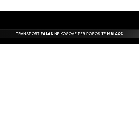
TRANSPORT
FALAS
NË KOSOVË PËR POROSITË
MBI 40€
A
INFORMACION
BËRI
RRETH NESH
PRISHTINE
KONTAKT
GJILAN
LOKACIONET
FERIZAJ
PRIVATESIA
KUSHTET E PERDORIMIT
PYETJE TË SHPESHTA