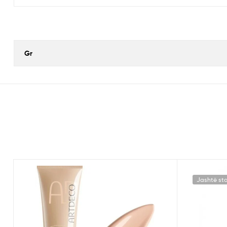
Gr
Jashtë st