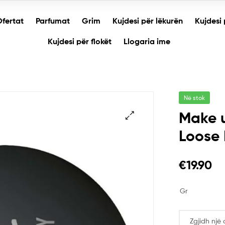
fertat
Parfumat
Grim
Kujdesi për lëkurën
Kujdesi 
Kujdesi për flokët
Llogaria ime
Në stok
Make u
Loose
🔍
€
19.90
Gr