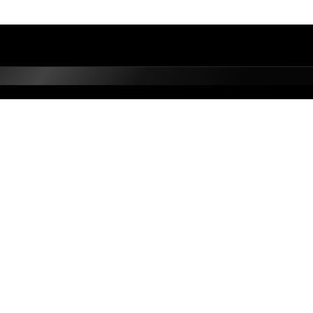
NA NDIQNI
Produkte të reja, oferta speciale dhe inspirim
bukurie, çdo javë në rrjetet tona sociale.