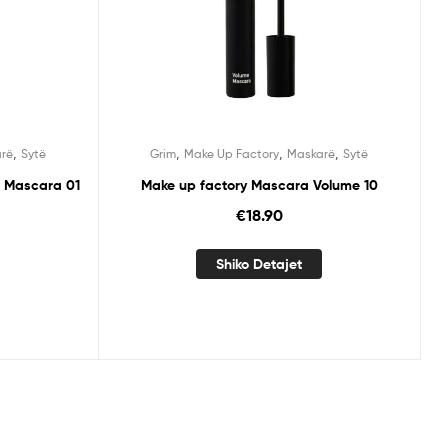
,
,
,
,
rë
Sytë
Grim
Make Up Factory
Maskarë
Sytë
n Mascara 01
Make up factory Mascara Volume 10
€
18.90
Shiko Detajet