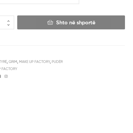
Shto në shportë
TYRË
,
GRIM
,
MAKE UP FACTORY
,
PUDËR
P FACTORY
Facebook
Instagram