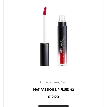
,
,
Artdeco
Buzë
Grim
MAT PASSION LIP FLUID 42
€
12.90