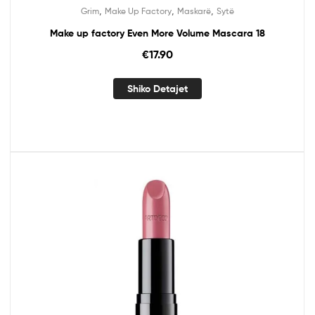
,
,
,
Grim
Make Up Factory
Maskarë
Sytë
Make up factory Even More Volume Mascara 18
€
17.90
Shiko Detajet