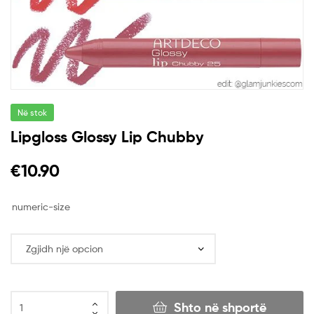
Në stok
Lipgloss Glossy Lip Chubby
€
10.90
numeric-size
Shto në shportë