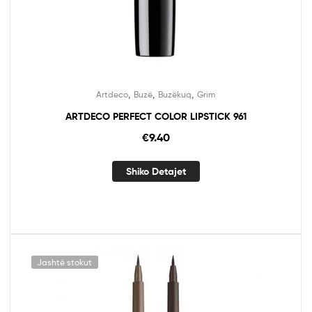
,
,
,
Artdeco
Buzë
Buzëkuq
Grim
ARTDECO PERFECT COLOR LIPSTICK 961
€
9.40
Shiko Detajet
Jashtë stokut