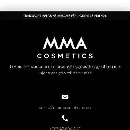
TRANSPORT
FALAS
NË KOSOVË PËR POROSITË
MBI 40€
Kozmetikë, parfume dhe produkte kujdesi të zgjedhura me
kujdes për çdo stil dhe rutinë.
online@mmacosmetics.shop
+383 43 806 805