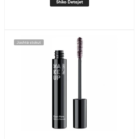
Shiko Detajet
Jashtë stokut