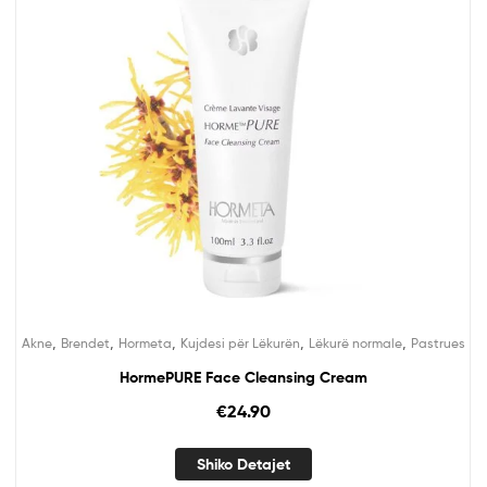
,
,
,
,
,
Akne
Brendet
Hormeta
Kujdesi për Lëkurën
Lëkurë normale
Pastrues
HormePURE Face Cleansing Cream
€
24.90
Shiko Detajet