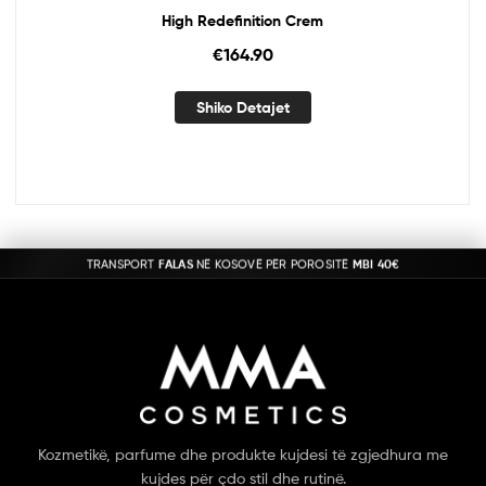
High Redefinition Crem
€
164.90
Shiko Detajet
TRANSPORT
FALAS
NË KOSOVË PËR POROSITË
MBI 40€
Kozmetikë, parfume dhe produkte kujdesi të zgjedhura me
kujdes për çdo stil dhe rutinë.