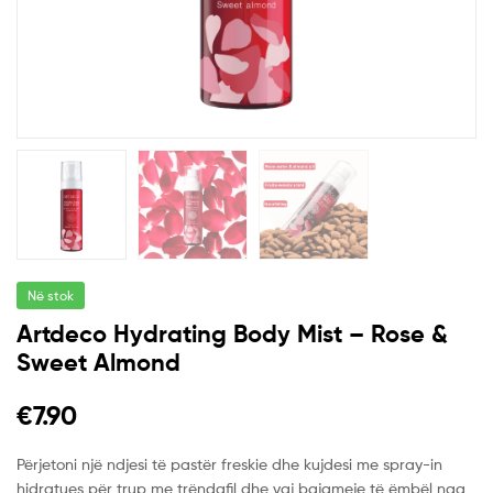
Në stok
Artdeco Hydrating Body Mist – Rose &
Sweet Almond
€
7.90
Përjetoni një ndjesi të pastër freskie dhe kujdesi me spray-in
hidratues për trup me trëndafil dhe vaj bajameje të ëmbël nga