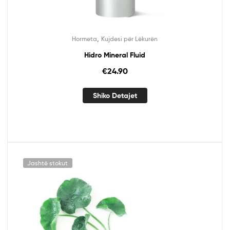
,
Hormeta
Kujdesi për Lëkurën
Hidro Mineral Fluid
€
24.90
Shiko Detajet
Jashtë stokut