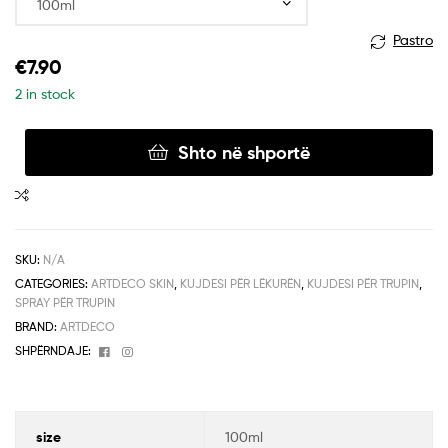
Pastro
€
7.90
2 in stock
Shto në shportë
SKU:
N/A
CATEGORIES:
ARTDECO SKIN
,
KUJDESI PËR LËKURËN
,
KUJDESI PËR TRUPIN
,
SPRAY PËR TRUPIN
BRAND:
ARTDECO
Facebook
Instagram
SHPËRNDAJE:
size
100ml