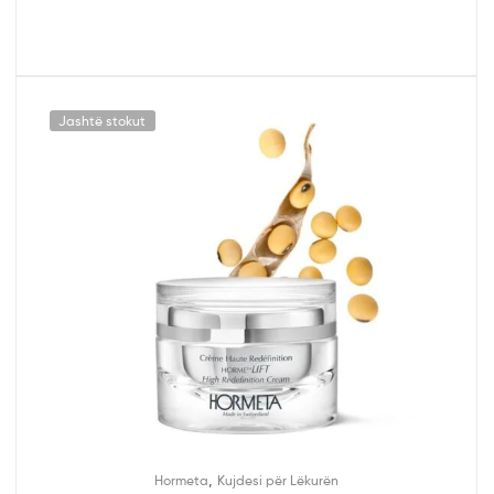
Jashtë stokut
,
Hormeta
Kujdesi për Lëkurën