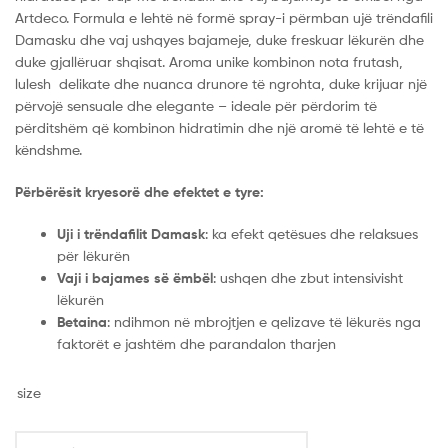
Artdeco. Formula e lehtë në formë spray-i përmban ujë trëndafili
Damasku dhe vaj ushqyes bajameje, duke freskuar lëkurën dhe
duke gjallëruar shqisat. Aroma unike kombinon nota frutash,
lulesh delikate dhe nuanca drunore të ngrohta, duke krijuar një
përvojë sensuale dhe elegante – ideale për përdorim të
përditshëm që kombinon hidratimin dhe një aromë të lehtë e të
këndshme.
Përbërësit kryesorë dhe efektet e tyre:
Uji i trëndafilit Damask
: ka efekt qetësues dhe relaksues
për lëkurën
Vaji i bajames së ëmbël
: ushqen dhe zbut intensivisht
lëkurën
Betaina
: ndihmon në mbrojtjen e qelizave të lëkurës nga
faktorët e jashtëm dhe parandalon tharjen
size