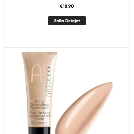
€
18.90
Shiko Detajet