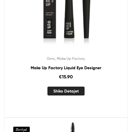
,
Grim
Make Up Factory
Make Up Factory Liquid Eye Designer
€
15.90
Shiko Detajet
Zbritje!