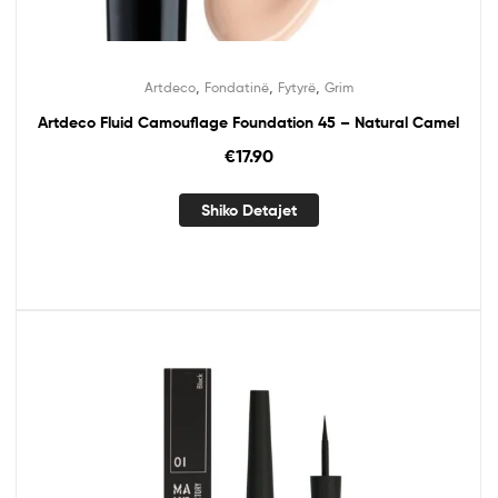
,
,
,
Artdeco
Fondatinë
Fytyrë
Grim
Artdeco Fluid Camouflage Foundation 45 – Natural Camel
€
17.90
Shiko Detajet