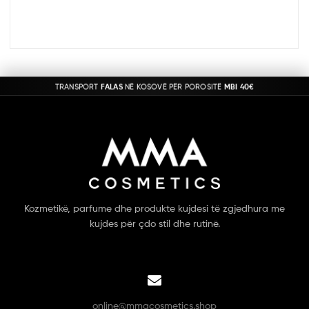
TRANSPORT
FALAS
NË KOSOVË PËR POROSITË
MBI 40€
Kozmetikë, parfume dhe produkte kujdesi të zgjedhura me
kujdes për çdo stil dhe rutinë.
online@mmacosmetics.shop