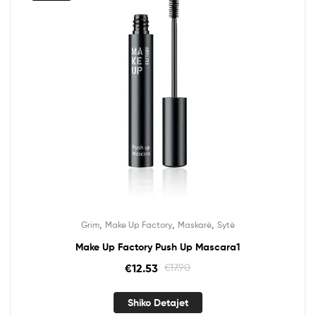
,
,
,
Grim
Make Up Factory
Maskarë
Sytë
Make Up Factory Push Up Mascara1
€
12.53
€
17.90
Shiko Detajet