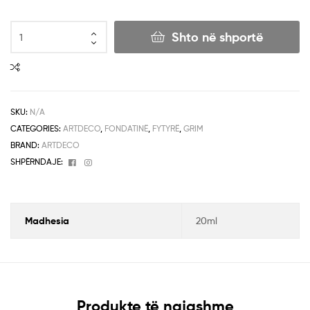
Shto në shportë
SKU:
N/A
CATEGORIES:
ARTDECO
,
FONDATINË
,
FYTYRË
,
GRIM
BRAND:
ARTDECO
Facebook
Instagram
SHPËRNDAJE:
Madhesia
20ml
Produkte të ngjashme