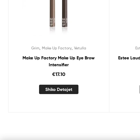
,
,
Grim
Make Up Factory
Vetulla
Es
Make Up Factory Make Up Eye Brow
Estee Laud
Intensifier
€
17.10
Shiko Detajet