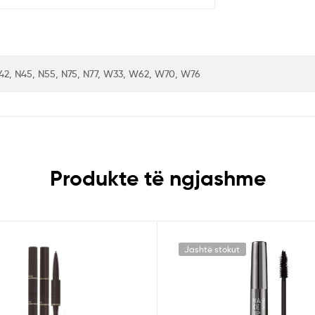
42, N45, N55, N75, N77, W33, W62, W70, W76
Produkte të ngjashme
Jashtë stokut