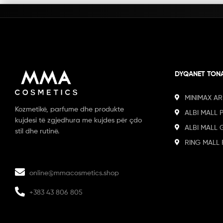
DYQANET TON
MINIMAX AR
Kozmetikë, parfume dhe produkte
ALBI MALL 
kujdesi të zgjedhura me kujdes për çdo
ALBI MALL 
stil dhe rutinë.
RING MALL 
online@mmacosmetics.shop
+383 43 806 805