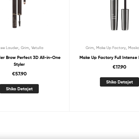
,
,
,
,
tee Lauder
Grim
Vetulla
Grim
Make Up Factory
Maska
er Brow Perfect 3D All-in-One
Make Up Factory Full Intense
Styler
€
17.90
€
57.90
Shiko Detajet
Shiko Detajet