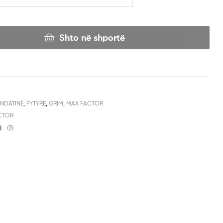
Shto në shportë
NDATINË
,
FYTYRË
,
GRIM
,
MAX FACTOR
CTOR
Facebook
Instagram