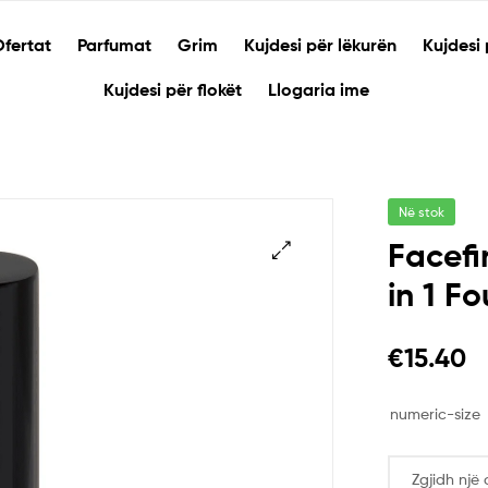
fertat
Parfumat
Grim
Kujdesi për lëkurën
Kujdesi 
Kujdesi për flokët
Llogaria ime
Në stok
Facefi
in 1 F
🔍
€
15.40
numeric-size