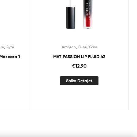
,
,
,
rë
Sytë
Artdeco
Buzë
Grim
 Mascara 1
MAT PASSION LIP FLUID 42
€
12.90
Shiko Detajet