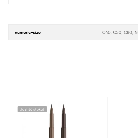
numeric-size
C40, C50, C80, N
Jashtë stokut