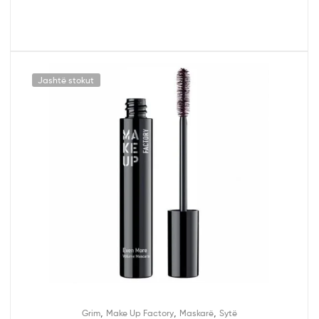
Jashtë stokut
,
,
,
Grim
Make Up Factory
Maskarë
Sytë