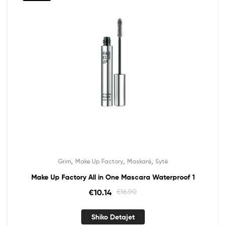
,
,
,
Grim
Make Up Factory
Maskarë
Sytë
Make Up Factory All in One Mascara Waterproof 1
€
10.14
€
16.90
Shiko Detajet