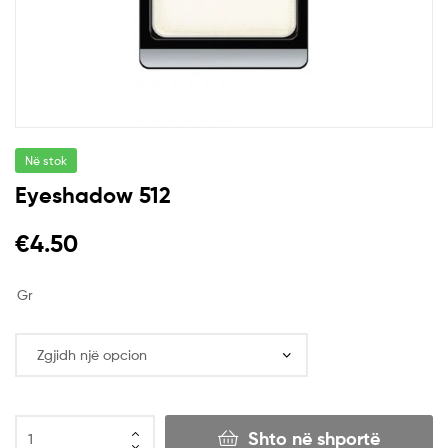
Në stok
Eyeshadow 512
€
4.50
Gr
Shto në shportë