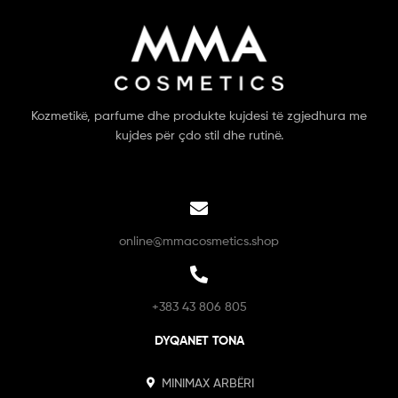
Kozmetikë, parfume dhe produkte kujdesi të zgjedhura me
kujdes për çdo stil dhe rutinë.
online@mmacosmetics.shop
+383 43 806 805
DYQANET TONA
MINIMAX ARBËRI