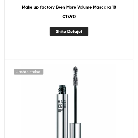
Make up factory Even More Volume Mascara 18
€
17.90
Shiko Detajet
Jashtë stokut