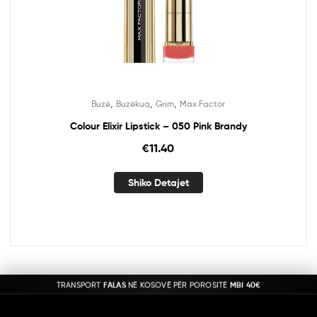
,
,
,
Buzë
Buzëkuq
Grim
Max Factor
Colour Elixir Lipstick – 050 Pink Brandy
€
11.40
Shiko Detajet
TRANSPORT
FALAS
NË KOSOVË PËR POROSITË
MBI 40€