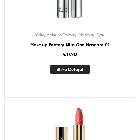
,
,
,
Grim
Make Up Factory
Maskarë
Sytë
Make up Factory All in One Mascara 01
€
17.90
Shiko Detajet