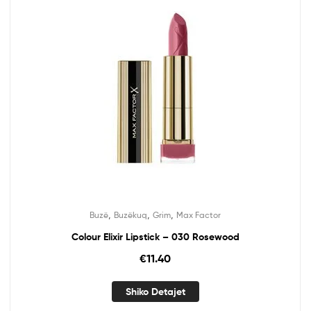
,
,
,
Buzë
Buzëkuq
Grim
Max Factor
Colour Elixir Lipstick – 030 Rosewood
€
11.40
Shiko Detajet