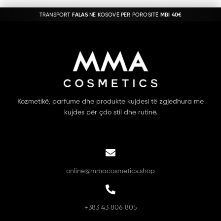
TRANSPORT
FALAS
NË KOSOVË PËR POROSITË
MBI 40€
Kozmetikë, parfume dhe produkte kujdesi të zgjedhura me
kujdes për çdo stil dhe rutinë.
online@mmacosmetics.shop
+383 43 806 805