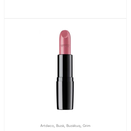
,
,
,
Artdeco
Buzë
Buzëkuq
Grim