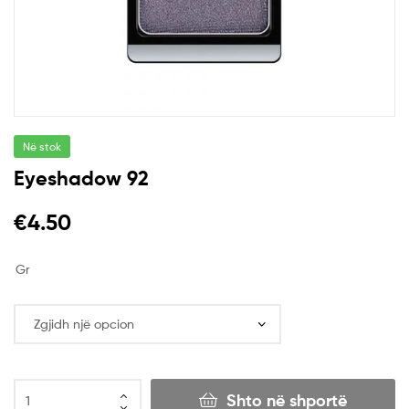
Në stok
Eyeshadow 92
€
4.50
Gr
Shto në shportë