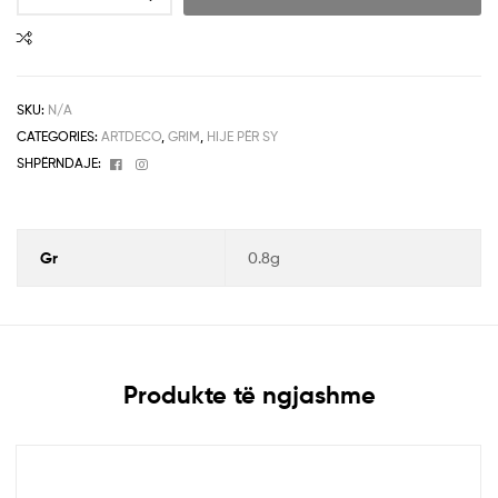
SKU:
N/A
CATEGORIES:
ARTDECO
,
GRIM
,
HIJE PËR SY
Facebook
Instagram
SHPËRNDAJE:
Gr
0.8g
Produkte të ngjashme