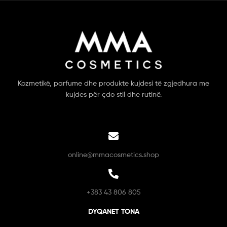
Kozmetikë, parfume dhe produkte kujdesi të zgjedhura me
kujdes për çdo stil dhe rutinë.
online@mmacosmetics.shop
+383 43 806 805
DYQANET TONA