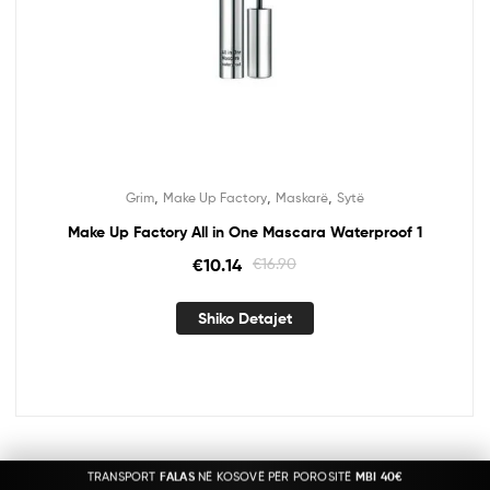
,
,
,
Grim
Make Up Factory
Maskarë
Sytë
Make Up Factory All in One Mascara Waterproof 1
€
10.14
€
16.90
Shiko Detajet
TRANSPORT
FALAS
NË KOSOVË PËR POROSITË
MBI 40€