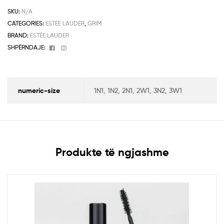
SKU:
N/A
CATEGORIES:
ESTEE LAUDER
,
GRIM
BRAND:
ESTÉE LAUDER
Facebook
Instagram
SHPËRNDAJE:
numeric-size
1N1, 1N2, 2N1, 2W1, 3N2, 3W1
Produkte të ngjashme