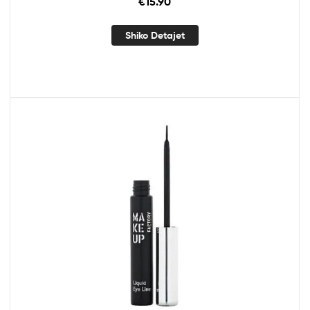
€
15.90
Shiko Detajet