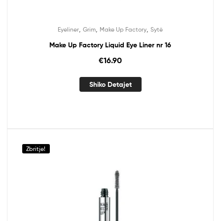
,
,
,
Eyeliner
Grim
Make Up Factory
Sytë
Make Up Factory Liquid Eye Liner nr 16
€
16.90
Shiko Detajet
Zbritje!