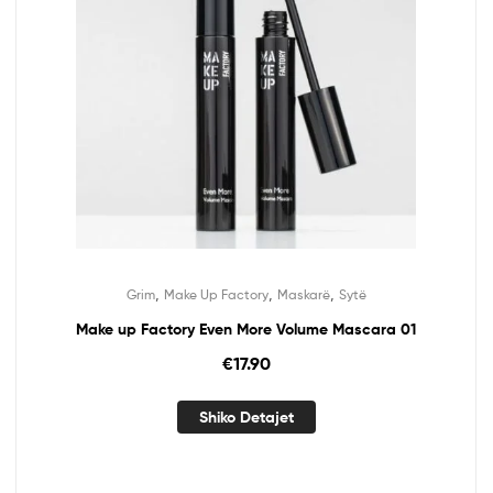
,
,
,
Grim
Make Up Factory
Maskarë
Sytë
Make up Factory Even More Volume Mascara 01
€
17.90
Shiko Detajet