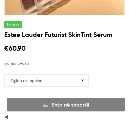
Në stok
Estee Lauder Futurist SkinTint Serum
€
60.90
numeric-size
Shto në shportë