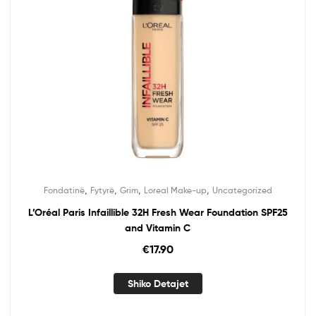
,
,
,
,
Fondatinë
Fytyrë
Grim
Loreal Make-up
Uncategorized
L’Oréal Paris Infaillible 32H Fresh Wear Foundation SPF25
and Vitamin C
€
17.90
Shiko Detajet