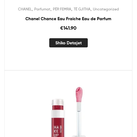
,
,
,
,
CHANEL
Parfumat
PËR FEMRA
TË GJITHA
Uncategorized
Chanel Chance Eau Fraiche Eau de Parfum
€
141.90
Shiko Detajet