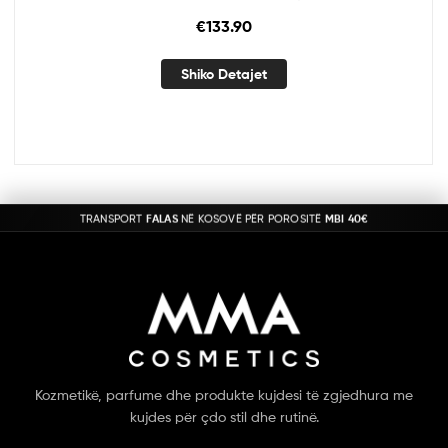
€
133.90
Shiko Detajet
TRANSPORT
FALAS
NË KOSOVË PËR POROSITË
MBI 40€
Kozmetikë, parfume dhe produkte kujdesi të zgjedhura me
kujdes për çdo stil dhe rutinë.