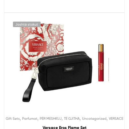
Jashtë stokut
,
,
,
,
,
Gift Sets
Parfumat
PËR MESHKUJ
TË GJITHA
Uncategorized
VERSACE
Versace Eros Flame Set