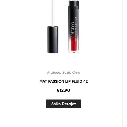
,
,
Artdeco
Buzë
Grim
MAT PASSION LIP FLUID 42
€
12.90
Shiko Detajet