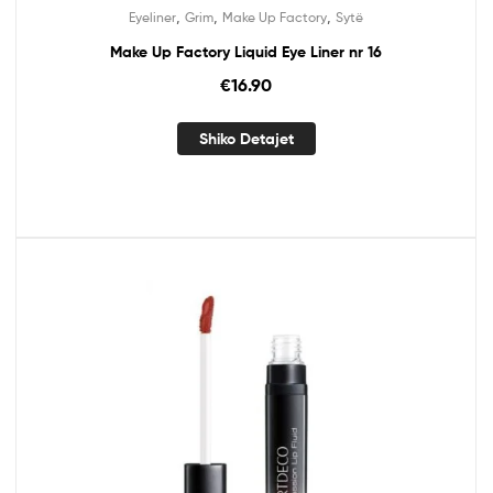
,
,
,
Eyeliner
Grim
Make Up Factory
Sytë
Make Up Factory Liquid Eye Liner nr 16
€
16.90
Shiko Detajet