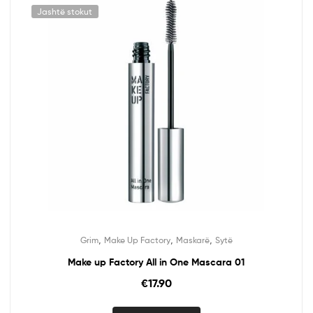
Jashtë stokut
,
,
,
Grim
Make Up Factory
Maskarë
Sytë
Make up Factory All in One Mascara 01
€
17.90