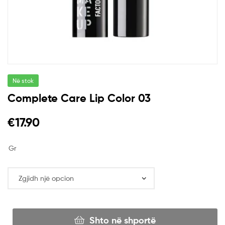
Në stok
Complete Care Lip Color 03
€
17.90
Gr
Shto në shportë