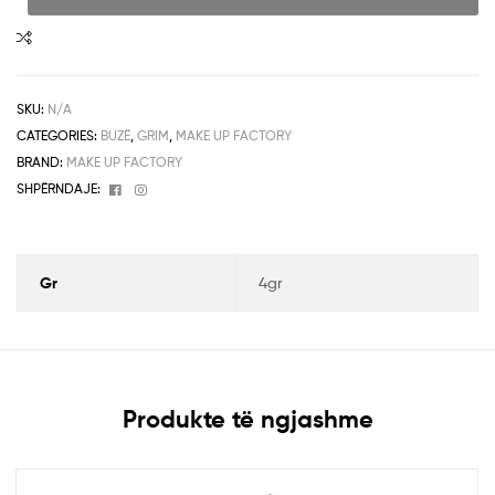
SKU:
N/A
CATEGORIES:
BUZË
,
GRIM
,
MAKE UP FACTORY
BRAND:
MAKE UP FACTORY
Facebook
Instagram
SHPËRNDAJE:
Gr
4gr
Produkte të ngjashme