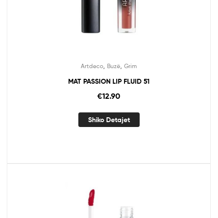
,
,
Artdeco
Buzë
Grim
MAT PASSION LIP FLUID 51
€
12.90
Shiko Detajet