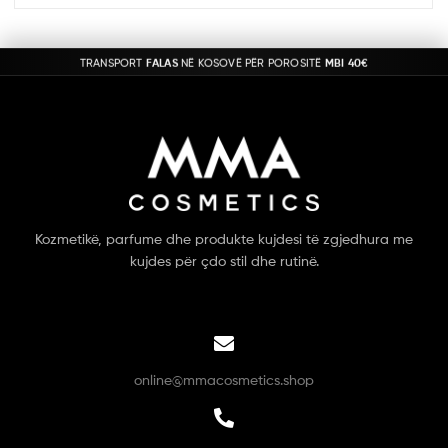
TRANSPORT
FALAS
NË KOSOVË PËR POROSITË
MBI 40€
Kozmetikë, parfume dhe produkte kujdesi të zgjedhura me
kujdes për çdo stil dhe rutinë.
online@mmacosmetics.shop