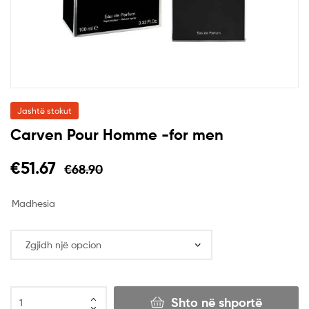
Jashtë stokut
Carven Pour Homme -for men
€
51.67
€
68.90
Madhesia
Shto në shportë