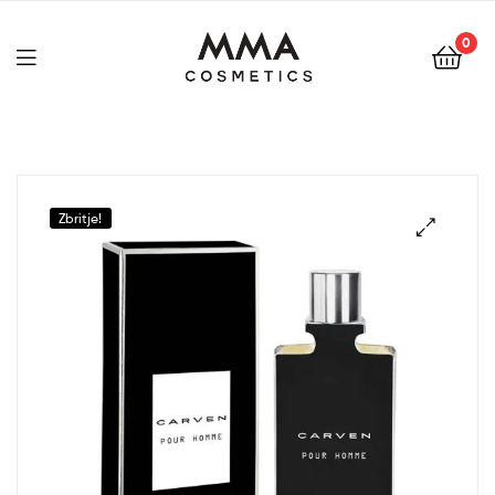
0
Zbritje!
🔍