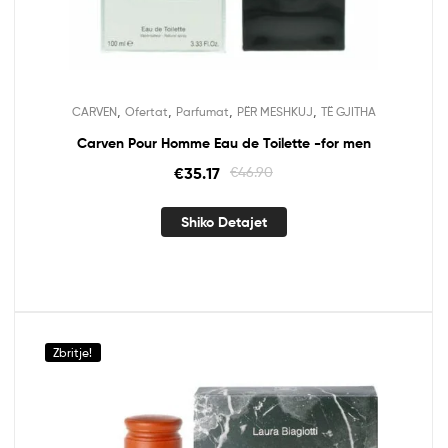
,
,
,
,
CARVEN
Ofertat
Parfumat
PËR MESHKUJ
TË GJITHA
Carven Pour Homme Eau de Toilette -for men
€
35.17
€
46.90
Shiko Detajet
Zbritje!