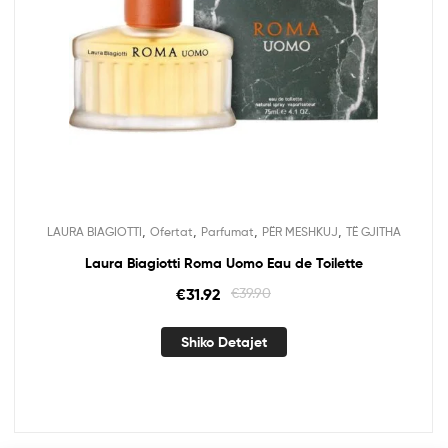
,
,
,
,
LAURA BIAGIOTTI
Ofertat
Parfumat
PËR MESHKUJ
TË GJITHA
Laura Biagiotti Roma Uomo Eau de Toilette
€
31.92
€
39.90
Shiko Detajet