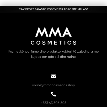
TRANSPORT
FALAS
NË KOSOVË PËR POROSITË
MBI 40€
Kozmetikë, parfume dhe produkte kujdesi të zgjedhura me
kujdes për çdo stil dhe rutinë.
online@mmacosmetics.shop
+383 43 806 805