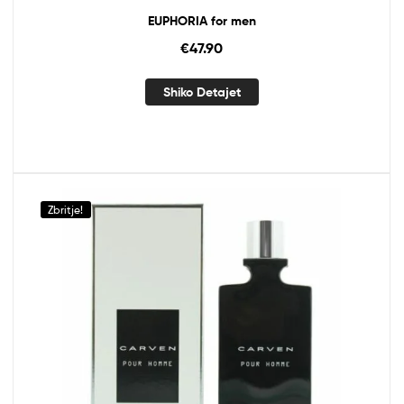
EUPHORIA for men
€
47.90
Shiko Detajet
Zbritje!