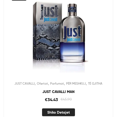
,
,
,
,
JUST CAVALLI
Ofertat
Parfumat
PËR MESHKUJ
TË GJITHA
JUST CAVALLI MAN
€
34.43
€
45.90
Shiko Detajet