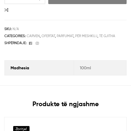
SKU:
N/A
CATEGORIES:
CARVEN
,
OFERTAT
,
PARFUMAT
,
PËR MESHKUJ
,
TË GJITHA
Facebook
Instagram
SHPËRNDAJE:
Madhesia
100ml
Produkte të ngjashme
Zbritje!