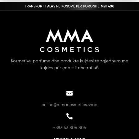
TRANSPORT
FALAS
NË KOSOVË PËR POROSITË
MBI 40€
Kozmetikë, parfume dhe produkte kujdesi të zgjedhura me
kujdes për çdo stil dhe rutinë.
online@mmacosmetics.shop
+383 43 806 805