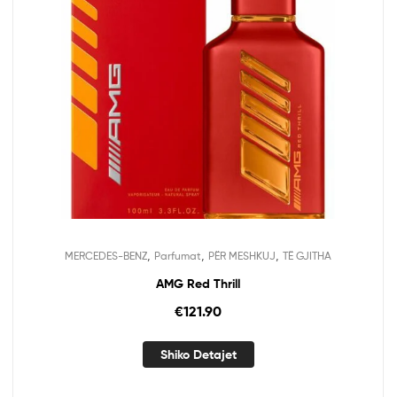
,
,
,
MERCEDES-BENZ
Parfumat
PËR MESHKUJ
TË GJITHA
AMG Red Thrill
€
121.90
Shiko Detajet