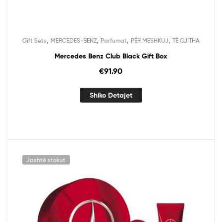
,
,
,
,
Gift Sets
MERCEDES-BENZ
Parfumat
PËR MESHKUJ
TË GJITHA
Mercedes Benz Club Black Gift Box
€
91.90
Shiko Detajet
Jashtë stokut