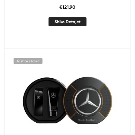
€
121.90
Shiko Detajet
Jashtë stokut