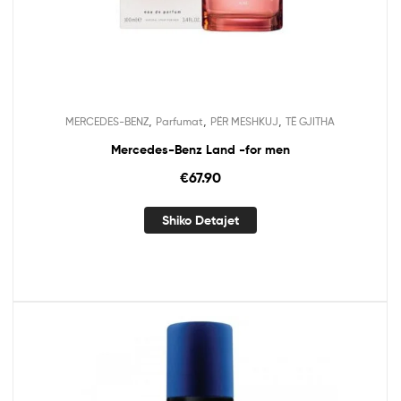
,
,
,
MERCEDES-BENZ
Parfumat
PËR MESHKUJ
TË GJITHA
Mercedes-Benz Land -for men
€
67.90
Shiko Detajet