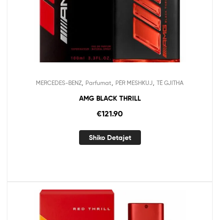
,
,
,
MERCEDES-BENZ
Parfumat
PËR MESHKUJ
TË GJITHA
AMG BLACK THRILL
€
121.90
Shiko Detajet