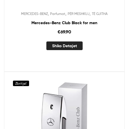
,
,
,
MERCEDES-BENZ
Parfumat
PËR MESHKUJ
TË GJITHA
Mercedes-Benz Club Black for men
€
69.90
Shiko Detajet
Zbritje!