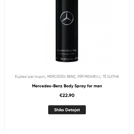
,
,
,
Kujdesi për trupin
MERCEDES-BENZ
PËR MESHKUJ
TË GJITHA
Mercedes-Benz Body Spray for men
€
22.90
Shiko Detajet