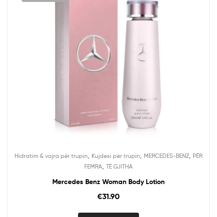
,
,
,
Hidratim & vajra për trupin
Kujdesi për trupin
MERCEDES-BENZ
PËR
,
FEMRA
TË GJITHA
Mercedes Benz Woman Body Lotion
€
31.90