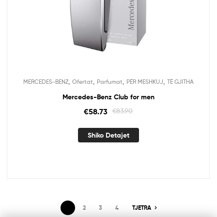
,
,
,
,
MERCEDES-BENZ
Ofertat
Parfumat
PËR MESHKUJ
TË GJITHA
Mercedes-Benz Club for men
€
58.73
€
83.90
Shiko Detajet
1
2
3
4
TJETRA