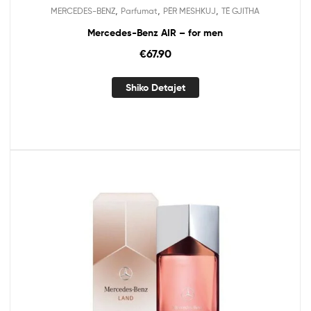
,
,
,
MERCEDES-BENZ
Parfumat
PËR MESHKUJ
TË GJITHA
Mercedes-Benz AIR – for men
€
67.90
Shiko Detajet