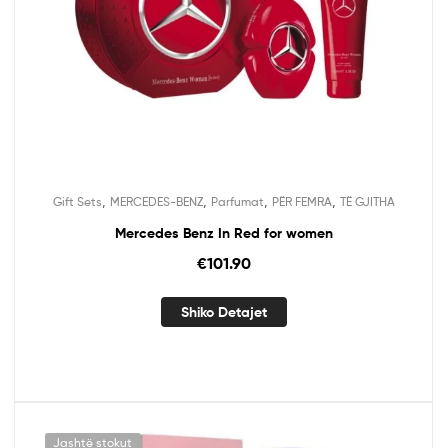
,
,
,
,
Gift Sets
MERCEDES-BENZ
Parfumat
PËR FEMRA
TË GJITHA
Mercedes Benz In Red for women
€
101.90
Shiko Detajet
Jashtë stokut