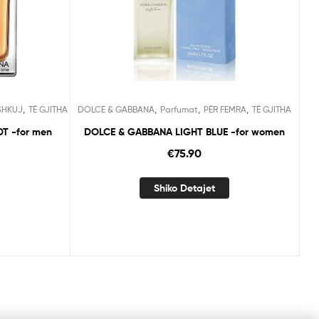
,
,
,
,
SHKUJ
TË GJITHA
DOLCE & GABBANA
Parfumat
PËR FEMRA
TË GJITHA
T -for men
DOLCE & GABBANA LIGHT BLUE -for women
€
75.90
Shiko Detajet