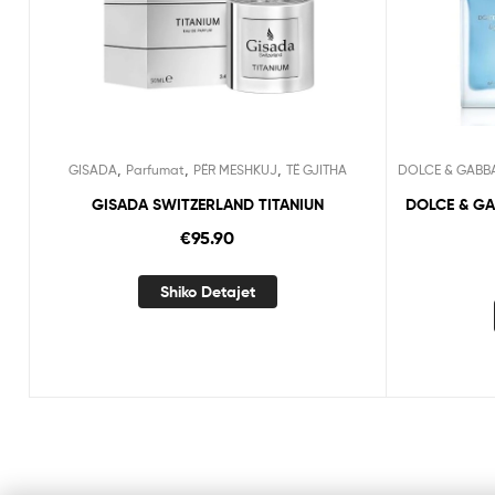
,
,
,
GISADA
Parfumat
PËR MESHKUJ
TË GJITHA
DOLCE & GABB
GISADA SWITZERLAND TITANIUN
DOLCE & GA
€
95.90
Shiko Detajet