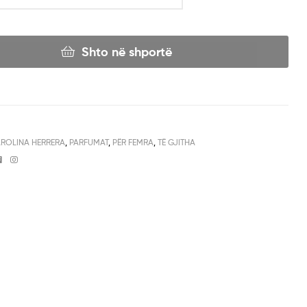
Shto në shportë
ROLINA HERRERA
,
PARFUMAT
,
PËR FEMRA
,
TË GJITHA
Facebook
Instagram