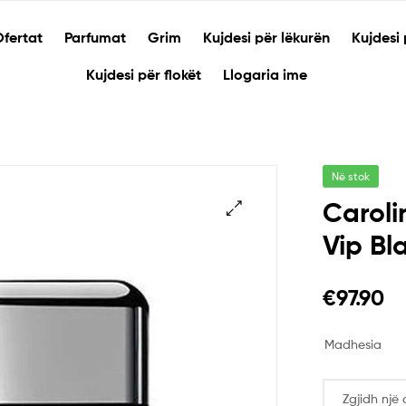
fertat
Parfumat
Grim
Kujdesi për lëkurën
Kujdesi 
Kujdesi për flokët
Llogaria ime
Në stok
Caroli
Vip Bla
🔍
€
97.90
Madhesia