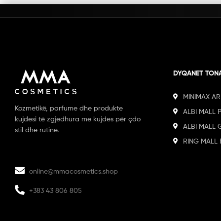
DYQANET TON
MINIMAX AR
Kozmetikë, parfume dhe produkte
ALBI MALL 
kujdesi të zgjedhura me kujdes për çdo
ALBI MALL 
stil dhe rutinë.
RING MALL 
online@mmacosmetics.shop
+383 43 806 805