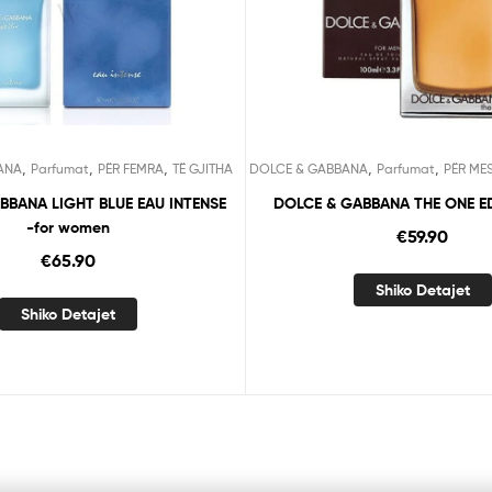
,
,
,
,
,
ANA
Parfumat
PËR FEMRA
TË GJITHA
DOLCE & GABBANA
Parfumat
PËR ME
BBANA LIGHT BLUE EAU INTENSE
DOLCE & GABBANA THE ONE ED
-for women
€
59.90
€
65.90
Shiko Detajet
Shiko Detajet