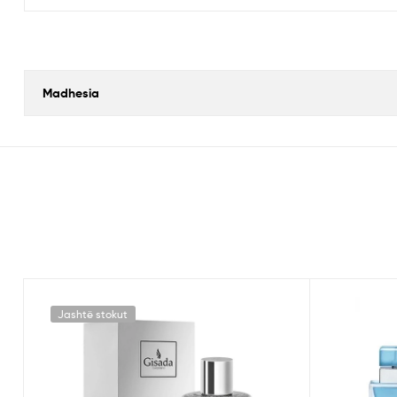
Madhesia
Jashtë stokut