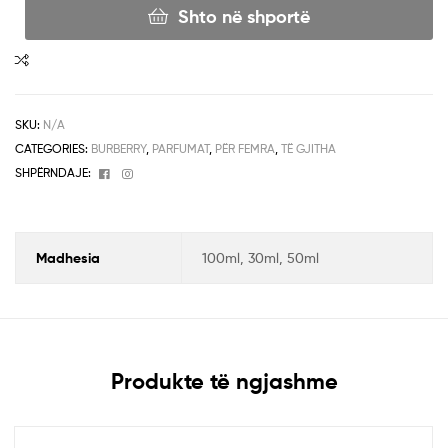
Shto në shportë
SKU:
N/A
CATEGORIES:
BURBERRY
,
PARFUMAT
,
PËR FEMRA
,
TË GJITHA
Facebook
Instagram
SHPËRNDAJE:
Madhesia
100ml, 30ml, 50ml
Produkte të ngjashme