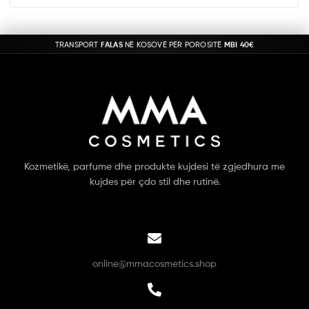
TRANSPORT
FALAS
NË KOSOVË PËR POROSITË
MBI 40€
Kozmetikë, parfume dhe produkte kujdesi të zgjedhura me
kujdes për çdo stil dhe rutinë.
online@mmacosmetics.shop