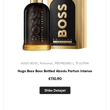
,
,
,
HUGO BOSS
Parfumat
PËR MESHKUJ
TË GJITHA
Hugo Boss Boss Bottled Absolu Parfum Intense
€
110.90
Shiko Detajet