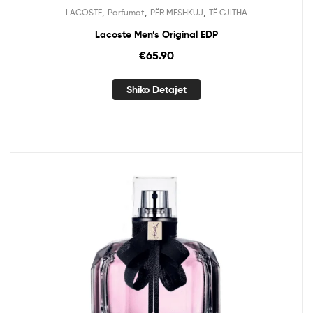
,
,
,
LACOSTE
Parfumat
PËR MESHKUJ
TË GJITHA
Lacoste Men’s Original EDP
€
65.90
Shiko Detajet