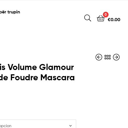
për trupin
0
€
0.00
is Volume Glamour
de Foudre Mascara
€
€
12.60
12.60