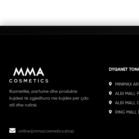
DYQANET TON
MINIMAX AR
Kozmetikë, parfume dhe produkte
ALBI MALL 
kujdesi të zgjedhura me kujdes për çdo
ALBI MALL 
stil dhe rutinë.
RING MALL 
online@mmacosmetics.shop