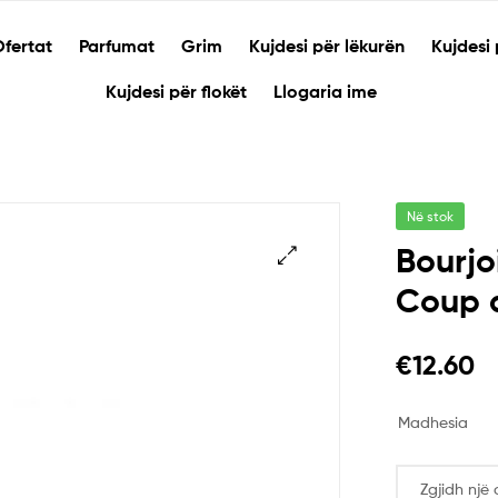
fertat
Parfumat
Grim
Kujdesi për lëkurën
Kujdesi 
Kujdesi për flokët
Llogaria ime
Në stok
Bourjo
Coup 
🔍
€
12.60
Madhesia