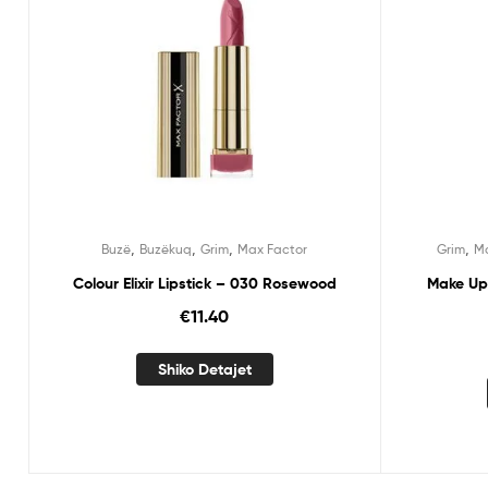
,
,
,
,
Buzë
Buzëkuq
Grim
Max Factor
Grim
Ma
Colour Elixir Lipstick – 030 Rosewood
Make Up 
€
11.40
Shiko Detajet