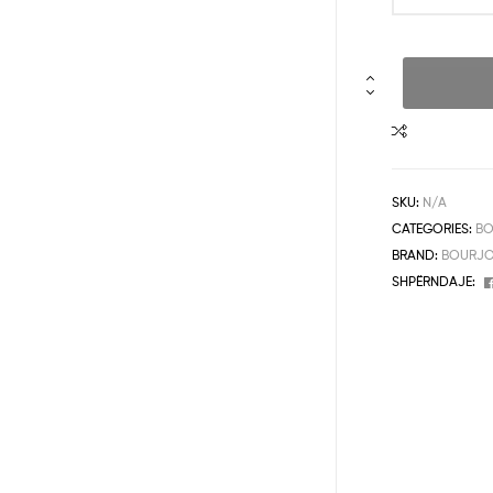
SKU:
N/A
CATEGORIES:
BO
BRAND:
BOURJO
SHPËRNDAJE: