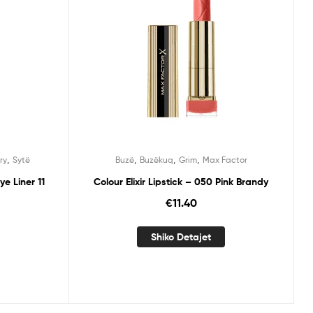
,
,
,
,
ry
Sytë
Buzë
Buzëkuq
Grim
Max Factor
Make up Factory Automatic Eye Liner 11
Colour Elixir Lipstick – 050 Pink Brandy
€
11.40
Shiko Detajet