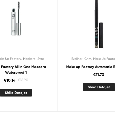
,
,
,
,
ke Up Factory
Maskarë
Sytë
Eyeliner
Grim
Make Up Facto
Factory All in One Mascara
Waterproof 1
€
11.70
€
10.14
€
16.90
Shiko Detajet
Shiko Detajet