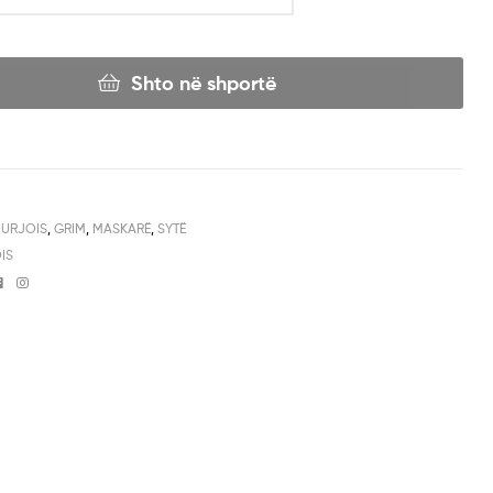
Shto në shportë
URJOIS
,
GRIM
,
MASKARË
,
SYTË
IS
Facebook
Instagram