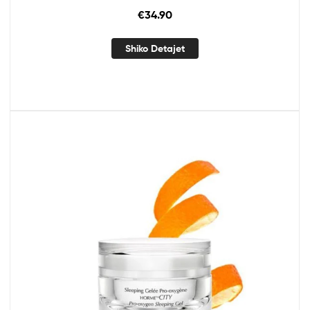
€
34.90
Shiko Detajet