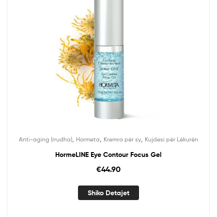
,
,
,
Anti-aging (rrudha)
Hormeta
Kremra për sy
Kujdesi për Lëkurën
HormeLINE Eye Contour Focus Gel
€
44.90
Shiko Detajet