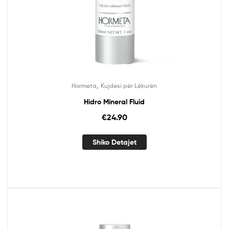
,
Hormeta
Kujdesi për Lëkurën
Hidro Mineral Fluid
€
24.90
Shiko Detajet