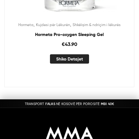
,
,
Hormeta
Kujdesi për Lëkurën
Shkëlqim & ndriçim i lëkurës
Hormeta Pro-oxygen Sleeping Gel
€
43.90
Shiko Detajet
TRANSPORT
FALAS
NË KOSOVË PËR POROSITË
MBI 40€