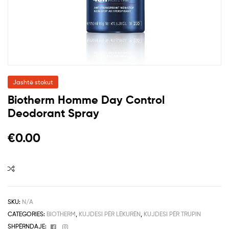
Jashtë stokut
Biotherm Homme Day Control
Deodorant Spray
€
0.00
SKU:
N/A
CATEGORIES:
BIOTHERM
,
KUJDESI PËR LËKURËN
,
KUJDESI PËR TRUPIN
Facebook
Instagram
SHPËRNDAJE: