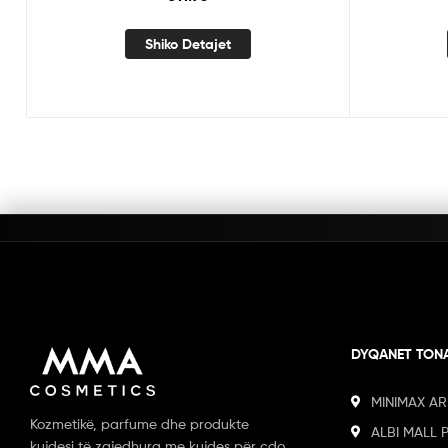
Shiko Detajet
DYQANET TON
MINIMAX AR
Kozmetikë, parfume dhe produkte
ALBI MALL 
kujdesi të zgjedhura me kujdes për çdo