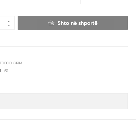
Shto në shportë
TDECO
,
GRIM
Facebook
Instagram