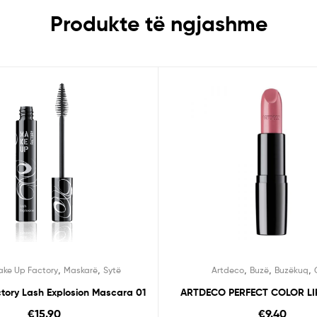
Produkte të ngjashme
,
,
,
,
,
ke Up Factory
Maskarë
Sytë
Artdeco
Buzë
Buzëkuq
tory Lash Explosion Mascara 01
ARTDECO PERFECT COLOR LIP
€
15.90
€
9.40