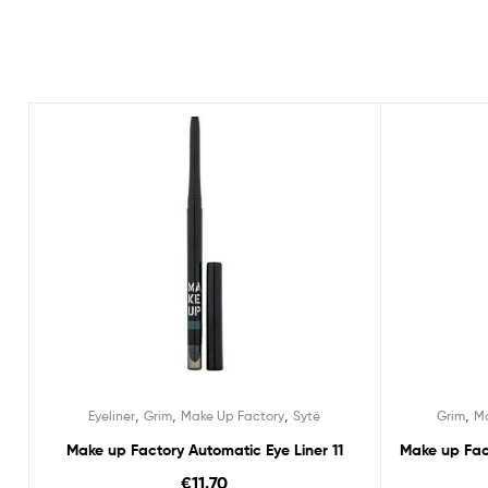
,
,
,
,
Eyeliner
Grim
Make Up Factory
Sytë
Grim
Ma
Make up Factory Automatic Eye Liner 11
Make up Fac
€
11.70