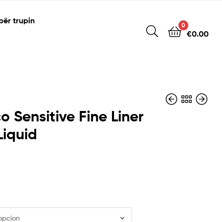
për trupin
0
€
0.00
o Sensitive Fine Liner
Liquid
€
€
13.70
14.40