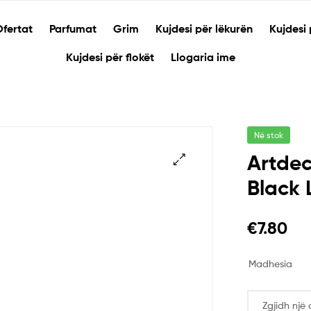
fertat
Parfumat
Grim
Kujdesi për lëkurën
Kujdesi 
Kujdesi për flokët
Llogaria ime
Në stok
Artdec
Black 
🔍
€
7.80
Madhesia