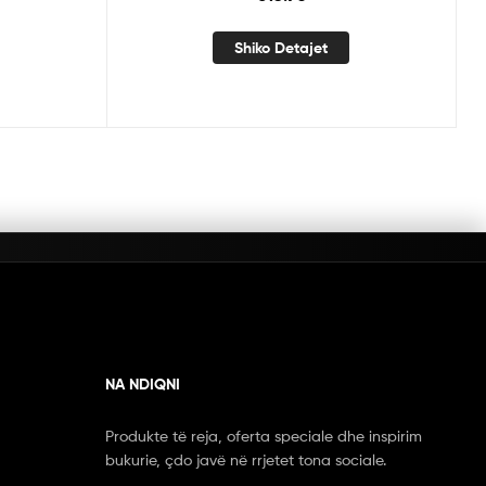
Shiko Detajet
NA NDIQNI
Produkte të reja, oferta speciale dhe inspirim
bukurie, çdo javë në rrjetet tona sociale.