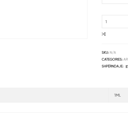
SKU:
N/A
CATEGORIES:
AR
SHPËRNDAJE:
1ML