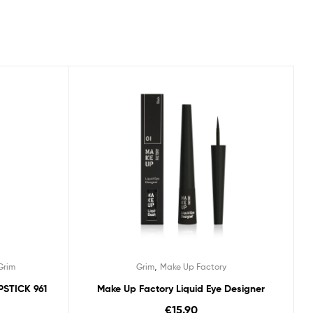
,
Grim
Grim
Make Up Factory
STICK 961
Make Up Factory Liquid Eye Designer
€
15.90