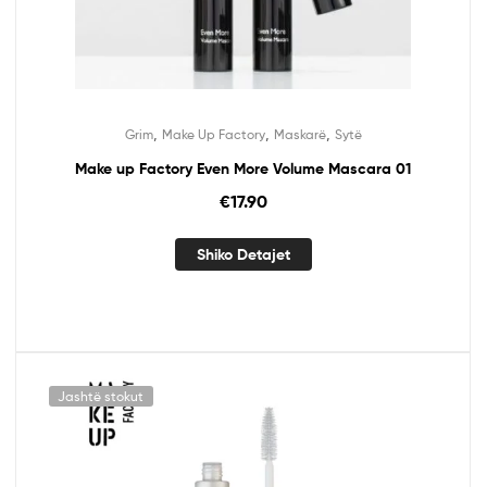
,
,
,
Grim
Make Up Factory
Maskarë
Sytë
Make up Factory Even More Volume Mascara 01
€
17.90
Shiko Detajet
Jashtë stokut