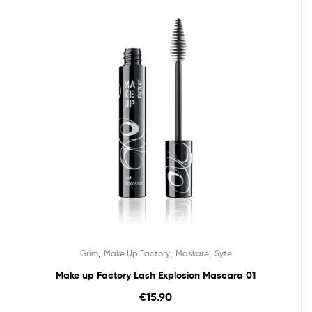
,
,
,
Grim
Make Up Factory
Maskarë
Sytë
Make up Factory Lash Explosion Mascara 01
€
15.90