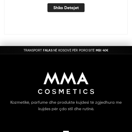
Shiko Detajet
TRANSPORT
FALAS
NË KOSOVË PËR POROSITË
MBI 40€
Kozmetikë, parfume dhe produkte kujdesi të zgjedhura me
kujdes për çdo stil dhe rutinë.