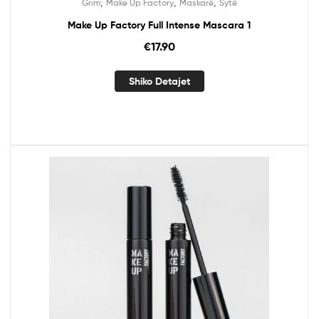
,
,
,
Grim
Make Up Factory
Maskarë
Sytë
Make Up Factory Full Intense Mascara 1
€
17.90
Shiko Detajet