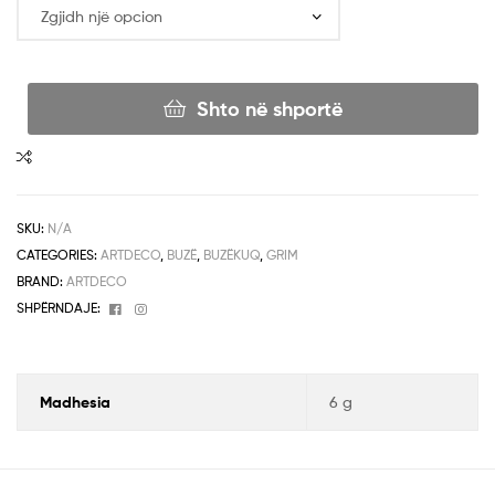
Shto në shportë
SKU:
N/A
CATEGORIES:
ARTDECO
,
BUZË
,
BUZËKUQ
,
GRIM
BRAND:
ARTDECO
Facebook
Instagram
SHPËRNDAJE:
Madhesia
6 g