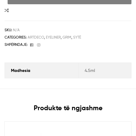
SKU:
N/A
CATEGORIES:
ARTDECO
,
EYELINER
,
GRIM
,
SYTË
Facebook
Instagram
SHPËRNDAJE:
Madhesia
4.5ml
Produkte të ngjashme