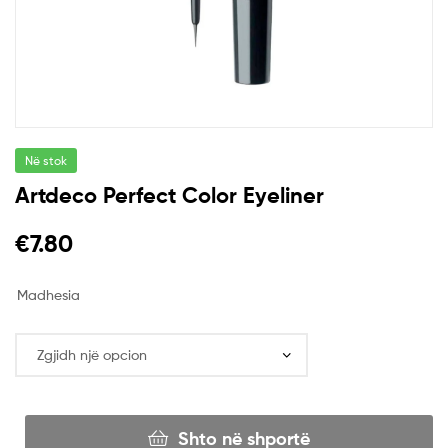
Në stok
Artdeco Perfect Color Eyeliner
€
7.80
Madhesia
Shto në shportë