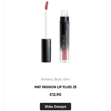
,
,
Artdeco
Buzë
Grim
MAT PASSION LIP FLUID 25
€
12.90
Shiko Detajet