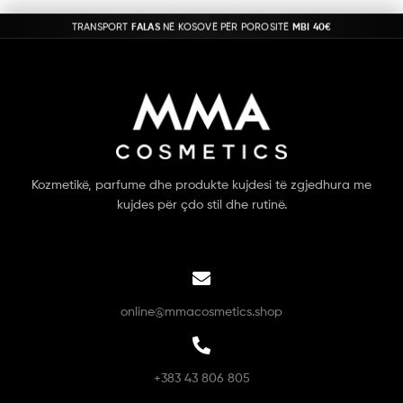
TRANSPORT
FALAS
NË KOSOVË PËR POROSITË
MBI 40€
Kozmetikë, parfume dhe produkte kujdesi të zgjedhura me
kujdes për çdo stil dhe rutinë.
online@mmacosmetics.shop
+383 43 806 805