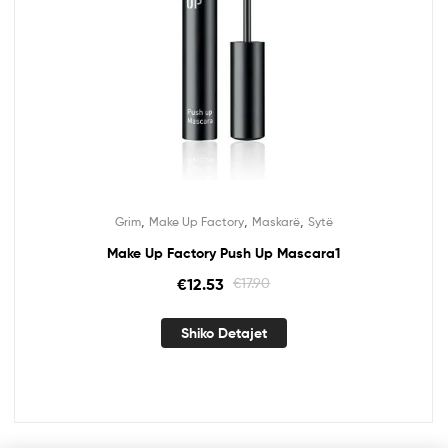
,
,
,
Grim
Make Up Factory
Maskarë
Sytë
Make Up Factory Push Up Mascara1
€
12.53
€
17.90
Shiko Detajet