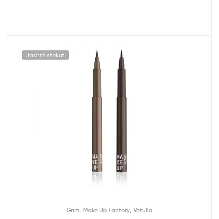
Jashtë stokut
,
,
Grim
Make Up Factory
Vetulla