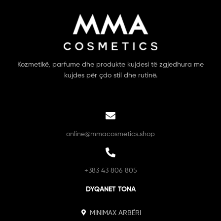
Kozmetikë, parfume dhe produkte kujdesi të zgjedhura me
kujdes për çdo stil dhe rutinë.
online@mmacosmetics.shop
+383 43 806 805
DYQANET TONA
MINIMAX ARBËRI