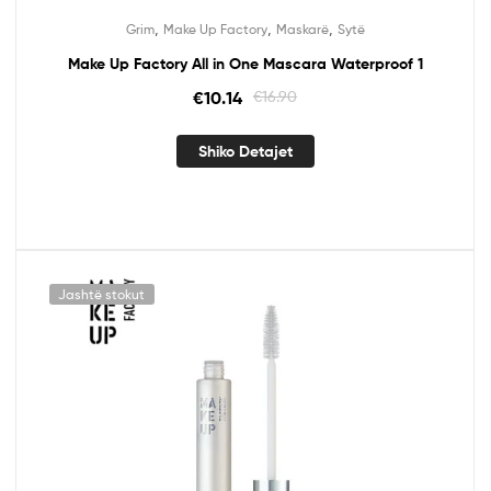
,
,
,
Grim
Make Up Factory
Maskarë
Sytë
Make Up Factory All in One Mascara Waterproof 1
€
10.14
€
16.90
Shiko Detajet
Jashtë stokut