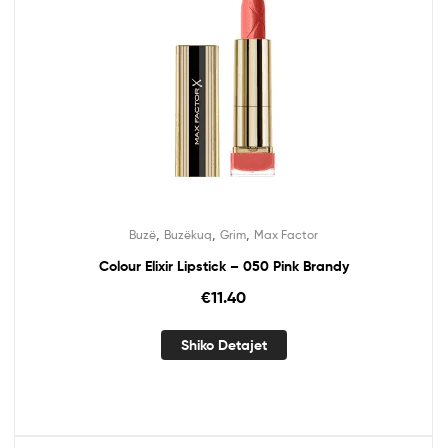
,
,
,
Buzë
Buzëkuq
Grim
Max Factor
Colour Elixir Lipstick – 050 Pink Brandy
€
11.40
Shiko Detajet