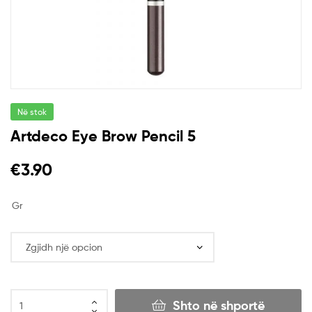
Në stok
Artdeco Eye Brow Pencil 5
€
3.90
Gr
Shto në shportë