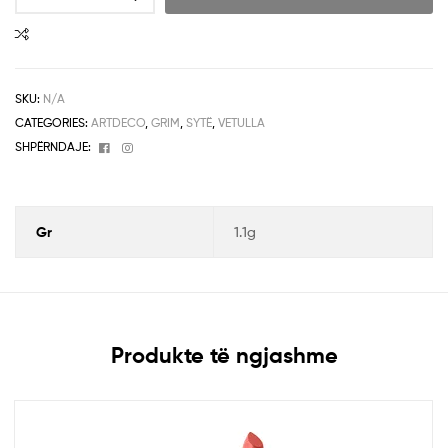
SKU:
N/A
CATEGORIES:
ARTDECO
,
GRIM
,
SYTË
,
VETULLA
Facebook
Instagram
SHPËRNDAJE:
Gr
1.1g
Produkte të ngjashme