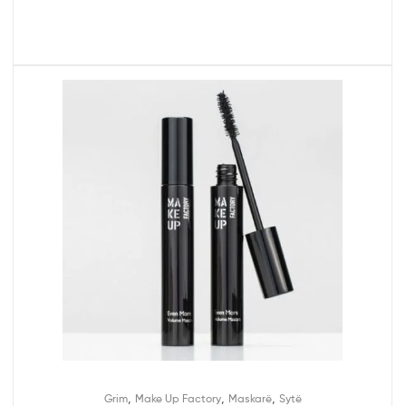
,
,
,
Grim
Make Up Factory
Maskarë
Sytë