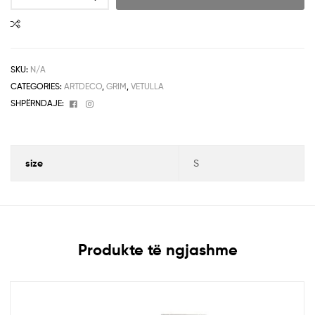
SKU:
N/A
CATEGORIES:
ARTDECO
,
GRIM
,
VETULLA
Facebook
Instagram
SHPËRNDAJE:
size
S
Produkte të ngjashme