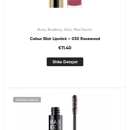
,
,
,
Buzë
Buzëkuq
Grim
Max Factor
Colour Elixir Lipstick – 030 Rosewood
€
11.40
Shiko Detajet
Jashtë stokut