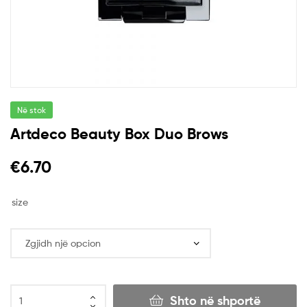
Në stok
Artdeco Beauty Box Duo Brows
€
6.70
size
Shto në shportë