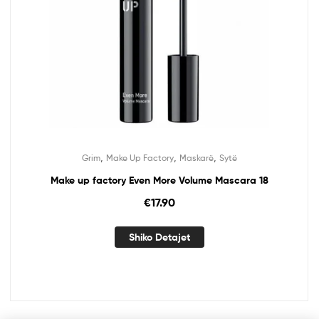
,
,
,
Grim
Make Up Factory
Maskarë
Sytë
Make up factory Even More Volume Mascara 18
€
17.90
Shiko Detajet