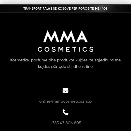
TRANSPORT
FALAS
NË KOSOVË PËR POROSITË
MBI 40€
Kozmetikë, parfume dhe produkte kujdesi të zgjedhura me
kujdes për çdo stil dhe rutinë.
online@mmacosmetics.shop
+383 43 806 805