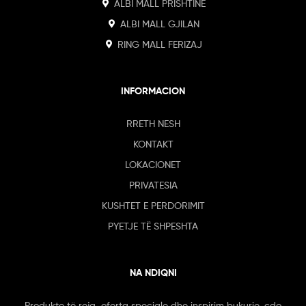
ALBI MALL PRISHTINE
ALBI MALL GJILAN
RING MALL FERIZAJ
INFORMACION
RRETH NESH
KONTAKT
LOKACIONET
PRIVATESIA
KUSHTET E PERDORIMIT
PYETJE TË SHPESHTA
NA NDIQNI
Produkte të reja, oferta speciale dhe inspirim bukurie, çdo