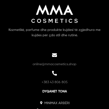
Kozmetikë, parfume dhe produkte kujdesi të zgjedhura me
kujdes për çdo stil dhe rutinë.
online@mmacosmetics.shop
+383 43 806 805
DYQANET TONA
MINIMAX ARBËRI