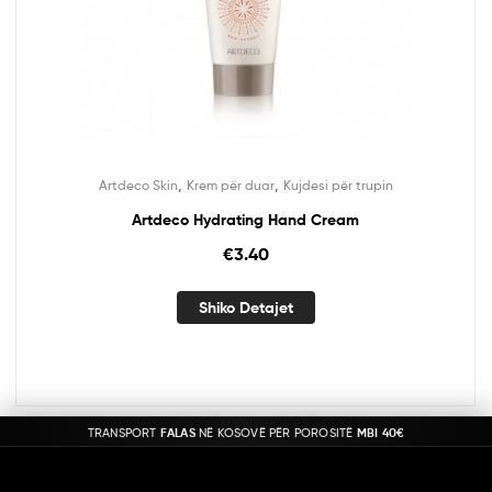
,
,
Artdeco Skin
Krem për duar
Kujdesi për trupin
Artdeco Hydrating Hand Cream
€
3.40
Shiko Detajet
TRANSPORT
FALAS
NË KOSOVË PËR POROSITË
MBI 40€