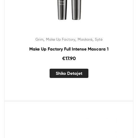
,
,
,
Grim
Make Up Factory
Maskarë
Sytë
Make Up Factory Full Intense Mascara 1
€
17.90
Shiko Detajet