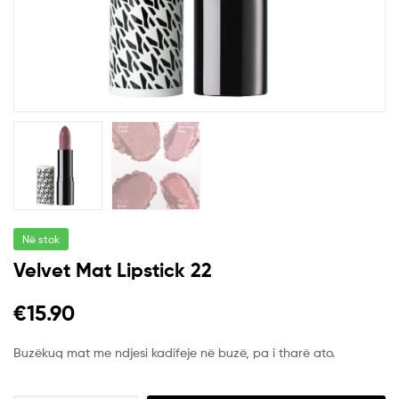
Në stok
Velvet Mat Lipstick 22
€
15.90
Buzëkuq mat me ndjesi kadifeje në buzë, pa i tharë ato.