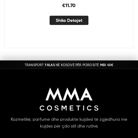
€
11.70
Shiko Detajet
TRANSPORT
FALAS
NË KOSOVË PËR POROSITË
MBI 40€
Kozmetikë, parfume dhe produkte kujdesi të zgjedhura me
kujdes për çdo stil dhe rutinë.