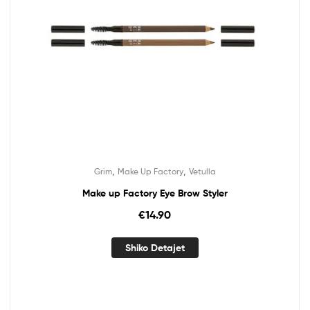
,
,
Grim
Make Up Factory
Vetulla
Make up Factory Eye Brow Styler
€
14.90
Shiko Detajet