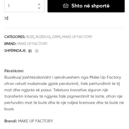
Shto në shportë
CATEGORIES:
BUZË
,
BUZËKUQ
,
GRIM
,
MAKE UP FACTORY
BRAND:
MAKE UP FACTORY
Facebook
Instagram
SHPËRNDAJE:
Përshkrimi
Buzëkuqi jashtëzakonisht i qëndrueshëm nga Make Up Factory
ofron rehati maksimale gjatë përdorimit, falë përfundimit të tij
mat dhe ngjyrës së pasur. Tekstura inovative siguron një
transferim intensiv të ngjyrës falë pigmentimit të lartë, ofron një
përfundim mat të butë dhe lë një ndjesi kremoze dhe të butë në
buzë.
Brendi
: MAKE UP FACTORY