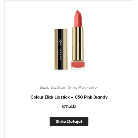
,
,
,
Buzë
Buzëkuq
Grim
Max Factor
Colour Elixir Lipstick – 050 Pink Brandy
€
11.40
Shiko Detajet