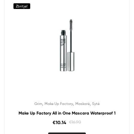
Zbritje!
,
,
,
Grim
Make Up Factory
Maskarë
Sytë
Make Up Factory All in One Mascara Waterproof 1
€
10.14
€
16.90