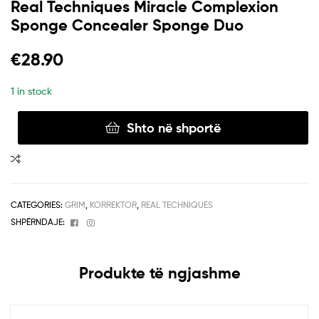
Real Techniques Miracle Complexion
Sponge Concealer Sponge Duo
€
28.90
1 in stock
Shto në shportë
CATEGORIES:
GRIM
,
KORREKTOR
,
REAL TECHNIQUES
Facebook
Instagram
SHPËRNDAJE:
Produkte të ngjashme