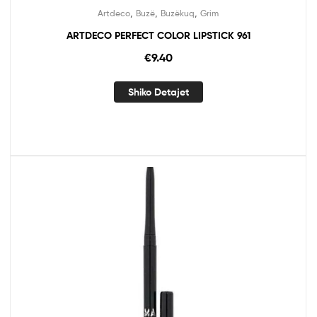
,
,
,
Artdeco
Buzë
Buzëkuq
Grim
ARTDECO PERFECT COLOR LIPSTICK 961
€
9.40
Shiko Detajet