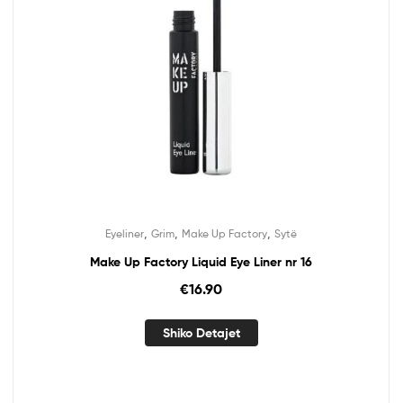
,
,
,
Eyeliner
Grim
Make Up Factory
Sytë
Make Up Factory Liquid Eye Liner nr 16
€
16.90
Shiko Detajet