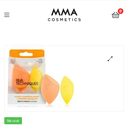
0
🔍
Në stok