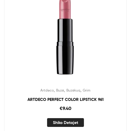
,
,
,
Artdeco
Buzë
Buzëkuq
Grim
ARTDECO PERFECT COLOR LIPSTICK 961
€
9.40
Shiko Detajet