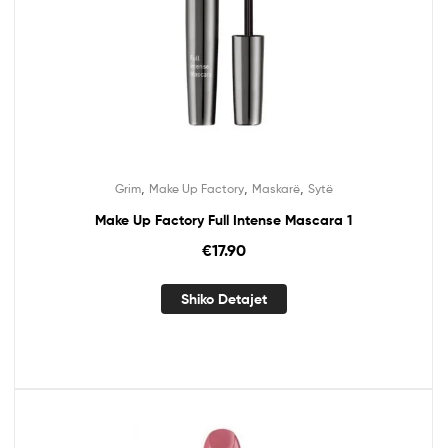
,
,
,
Grim
Make Up Factory
Maskarë
Sytë
Make Up Factory Full Intense Mascara 1
€
17.90
Shiko Detajet