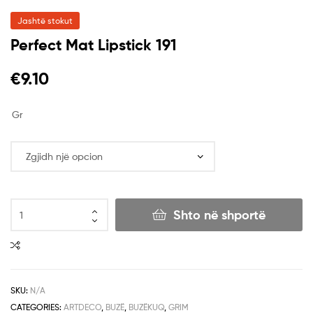
Jashtë stokut
Perfect Mat Lipstick 191
€
9.10
Gr
Shto në shportë
SKU:
N/A
CATEGORIES:
ARTDECO
,
BUZË
,
BUZËKUQ
,
GRIM