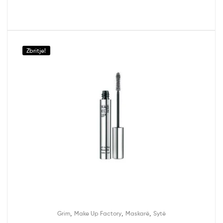
Zbritje!
,
,
,
Grim
Make Up Factory
Maskarë
Sytë