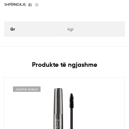
Facebook
Instagram
SHPËRNDAJE:
Gr
4gr
Produkte të ngjashme
Jashtë stokut