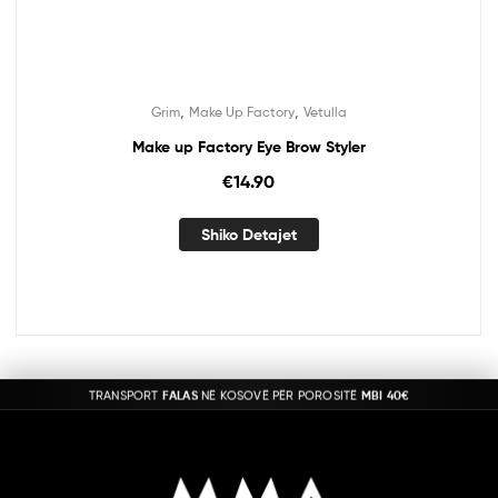
,
,
Grim
Make Up Factory
Vetulla
Make up Factory Eye Brow Styler
€
14.90
Shiko Detajet
TRANSPORT
FALAS
NË KOSOVË PËR POROSITË
MBI 40€